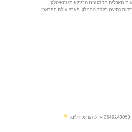
יעות מאכלים מהמטבח הבינלאומי והאיטלקי,
סעדה מרוקאית.מרכז התערוכות של העיר ADNEC נמצא במרחק של 15 ק"מ משם. המסגד הגדול נמצא במרחק של 20 דקות נסיעה בלבד מהמלון. פארק עולם הפרארי
ק