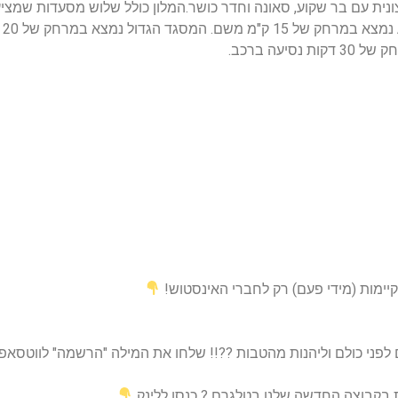
צונית עם בר שקוע, סאונה וחדר כושר.המלון כולל שלוש מסעדות שמצ
ומ
יימות (מידי פעם) רק לחברי האינסטוש!
וליהנות מהטבות ??!! שלחו את המילה "הרשמה" לווטסאפ 0549243053 או לחצו על הלינ
ות בקבוצה החדשה שלנו בטלגרם ? כנסו ללינק