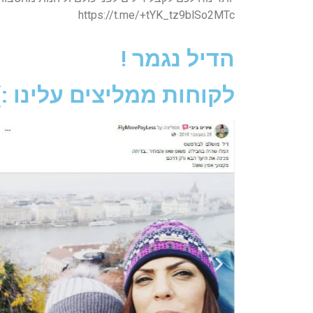
https://t.me/+tYK_tz9blSo2MTc
הדיל נגמר !
לקוחות ממליצים עלינו :)