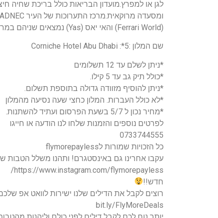
לגן או למפרץ.מועדון הבריאות כולל בריכת שחיה חי
(Ferrari World) והאי יאס (Yas) נמצאים שניהם במרחק של 30 דקות נסיעה ברכב.
שם המלון :5*: Corniche Hotel Abu Dhabi
*ניתן לשלם עד 12 תשלומים
*כולל תיק גב עד 5 קילו.
*ניתן להוסיף מזוודה גדולה בתוספת תשלום.
*לא כולל העברות. המלון כחצי שעה נסיעה מהמלון
*מחיר נכון ל 5/7 בשעת הפרסום ועתיד להשתנות.
לפרטים נוספים והזמנות שלחו לנו הודעה או חייגו
0733744555
כל הזכויות שמורות לflymorepayless
עקבו אחרינו גם באינסטגרם! ותהנו משלל הטבות שק
https://www.instagram.com/flymorepayless/
חדש!!
רוצים לקבל את הדילים שלנו ישירות לוואט אפ שלכם לפני כולם 
bit.ly/FlyMoreDeals
יותר נוח לכם לקבל דילים לפני כולם וליהנות מהטב