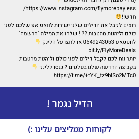
(מידי פעם) רק לחברי האינסטוש!
https://www.instagram.com/flymorepayless/
חדש!!
רוצים לקבל את הדילים שלנו ישירות לוואט אפ שלכם לפני
כולם וליהנות מהטבות ??!! שלחו את המילה "הרשמה"
לווטסאפ 0549243053 או לחצו על הלינק
bit.ly/FlyMoreDeals
יותר נוח לכם לקבל דילים לפני כולם וליהנות מהטבות
בקבוצה החדשה שלנו בטלגרם ? כנסו ללינק
https://t.me/+tYK_tz9blSo2MTc0
הדיל נגמר !
לקוחות ממליצים עלינו :)