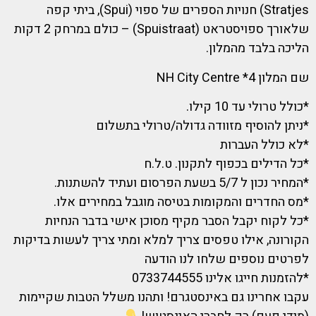
Stratjes) חנויות הספרים של ספוי (Spui), ביתי קפה
שלאורך ספויסטראט (Spuistraat) – כולם במרחק 2 דקות
הליכה בלבד מהמלון.
שם המלון 4* NH City Centre
*כולל טרולי עד 10 קילו.
*ניתן להוסיף מזוודה גדולה/טרולי בתשלום
*לא כולל העברות
*כל הדילים בכפוף לתקנון. ט.ל.ח
*המחיר נכון ל 5/7 בשעת הפרסום ועתיד להשתנות.
*מס החדרים והמקומות בטיסה מוגבל במחירים אלו.
*כל לקוח יקבל הסבר מקיף מסוכן אישי בדבר הנחיות
הקורונה, אילו טפסים צריך למלא ומתי צריך לעשות בדיקות
לפרטים נוספים שלחו לנו הודעה
*להזמנות חייגו אלינו 0733744555
עקבו אחרינו גם באינסטגרם! ותהנו משלל הטבות שקיימות