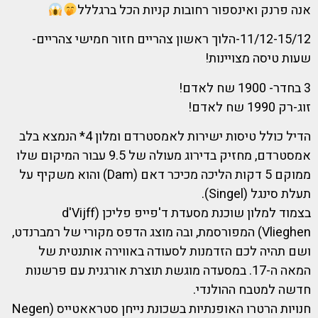
אנה פרנק ואינספור רחובות קניות הכל ברגללל
11/12-15/12-הלוך ראשון צהריים חזור חמישי צהריים-
שעות טיסה מצויינות!
3 בחדר- 1900 שח לאדם!
זוג-רק 1990 שח לאדם!
הדיל כולל טיסות ישירות לאמסטרדם ומלון 4* הנמצא בלב
אמסטרדם, מחזיק בדירוג מעולה של 9.5 עבור המיקום שלו
ממוקם 5 דקות הליכה מכיכר דאם (Dam) והוא משקיף על
תעלת סינגל (Singel).
בצמוד למלון שוכנת מסעדת ד'פייפ פליכן (d'Vijff
Vlieghen) המפורסמת, ובה מוצג הדפס מקורי של רמברנדט,
ושם תהיה לכם הזדמנות לסעודה באווירה אותנטית של
המאה ה-17. במסעדה מוגשת תוצרת אורגנית עם פרשנות
חדשה למטבח ההולנדי.
חנויות הרטרו האופנתיות בשכונת נייחן סטראאטייס (Negen