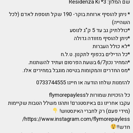
שם המלון: 3* Residenza Ki
* ניתן להוסיף ארוחת בוקר- 190 שקל תוספת לאדם (לכל
השהייה)
*כוללתיק גב עד 5 ק"ג לנוסע
*ניתן להוסיף מזוודה גדולה
*לא כולל העברות
*כל הדילים בכפוף לתקנון. ט.ל.ח
*המחיר נכון6/7 בשעת הפרסום ועתיד להשתנות.
*מס החדרים והמקומות בטיסה מוגבל במחירים אלו.
להזמנות שלחו הודעה או חייגו 0733744555
כל הזכויות שמורות לflymorepayless
עקבו אחרינו גם באינסטגרם! ותהנו משלל הטבות שקיימות
(מידי פעם) רק לחברי האינסטוש!
https://www.instagram.com/flymorepayless/
חדש!!