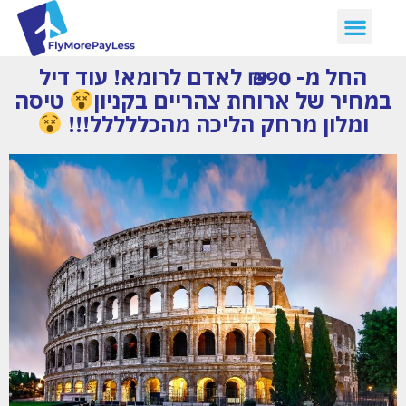
החל מ- 590 ₪ לאדם לרומא! עוד דיל
במחיר של ארוחת צהריים בקניון
טיסה
ומלון מרחק הליכה מהכללללל!!!