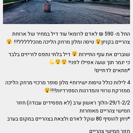
החל מ- 590 ₪ לאדם לרומא! עוד דיל במחיר של ארוחת
צהריים בקניון
טיסה ומלון מרחק הליכה מהכללללל!!!
שוברים את ענף התיירות
דיל בלתי נתפס לזריזים בלבד
כי יגמר תוך שעה אפילו לפני!
*מתאים לדתיים!
4 לילות כולל טיסות ישירות+ מלון סופר מרכזי מרחק הליכה
ממזרקת טרווי והמדרגות הספרדיות!!!!
29/1-2/2-הלוך ראשון ערב (לא מפסידים עבודה) חזור
חמישי צהריים מאוחרות
*ניתן להוסיף 80 שקל לאדם ולצאת בצהריים במקום בערב
חזור חמישי צהריים