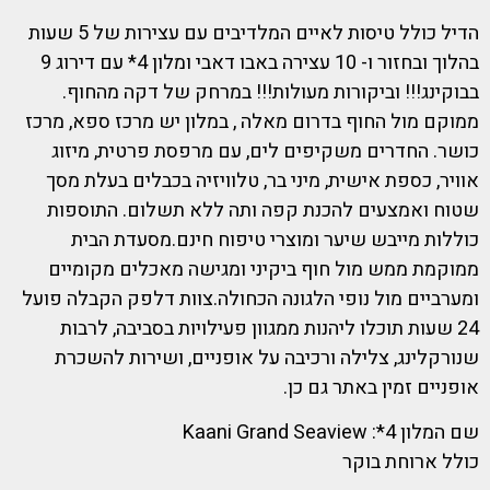
הדיל כולל טיסות לאיים המלדיבים עם עצירות של 5 שעות
בהלוך ובחזור ו- 10 עצירה באבו דאבי ומלון 4* עם דירוג 9
בבוקינג!!! וביקורות מעולות!!! במרחק של דקה מהחוף.
ממוקם מול החוף בדרום מאלה , במלון יש מרכז ספא, מרכז
כושר. החדרים משקיפים לים, עם מרפסת פרטית, מיזוג
אוויר, כספת אישית, מיני בר, טלוויזיה בכבלים בעלת מסך
שטוח ואמצעים להכנת קפה ותה ללא תשלום. התוספות
כוללות מייבש שיער ומוצרי טיפוח חינם.מסעדת הבית
ממוקמת ממש מול חוף ביקיני ומגישה מאכלים מקומיים
ומערביים מול נופי הלגונה הכחולה.צוות דלפק הקבלה פועל
24 שעות תוכלו ליהנות ממגוון פעילויות בסביבה, לרבות
שנורקלינג, צלילה ורכיבה על אופניים, ושירות להשכרת
אופניים זמין באתר גם כן.
שם המלון 4*: Kaani Grand Seaview
כולל ארוחת בוקר