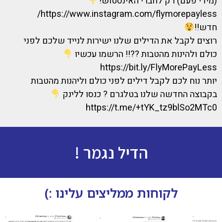
(מידי פעם) רק לחברי האינסטוש!
https://www.instagram.com/flymorepayless/
חדש!!
רוצים לקבל את הדילים שלנו ישירות לנייד שלכם לפני
כולם ולהינות מהטבות ??!! הרשמו עכשיו
https://bit.ly/FlyMorePayLess
יותר נוח לכם לקבל דילים לפני כולם וליהנות מהטבות
בקבוצה החדשה שלנו בטלגרם ? כנסו ללינק
https://t.me/+tYK_tz9blSo2MTc0
הדיל נגמר !
לקוחות ממליצים עלינו :)