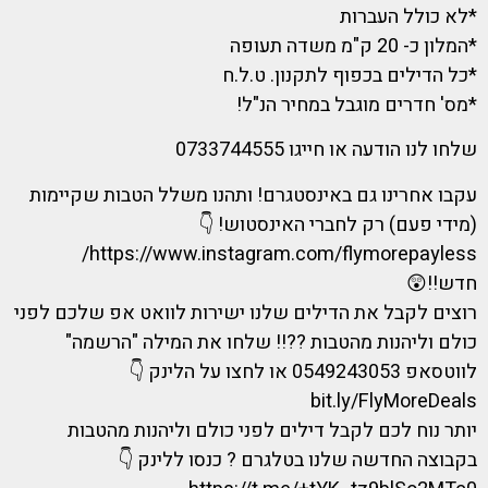
*לא כולל העברות
*המלון כ- 20 ק"מ משדה תעופה
*כל הדילים בכפוף לתקנון. ט.ל.ח
*מס' חדרים מוגבל במחיר הנ"ל!
שלחו לנו הודעה או חייגו 0733744555
עקבו אחרינו גם באינסטגרם! ותהנו משלל הטבות שקיימות
(מידי פעם) רק לחברי האינסטוש! 👇
https://www.instagram.com/flymorepayless/
חדש!!😲
רוצים לקבל את הדילים שלנו ישירות לוואט אפ שלכם לפני
כולם וליהנות מהטבות ??!! שלחו את המילה "הרשמה"
לווטסאפ 0549243053 או לחצו על הלינק 👇
bit.ly/FlyMoreDeals
יותר נוח לכם לקבל דילים לפני כולם וליהנות מהטבות
בקבוצה החדשה שלנו בטלגרם ? כנסו ללינק 👇