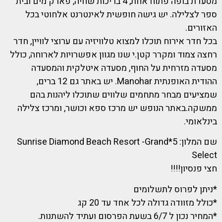
מסעדת בופה פתוח אחת, 4 בריכות שחיה, פארק מים ובית
ספר לצלילה. יש גישה חופשית לאינטרנט אלחוטי בכל
האזורים.
בכל חדר אירוח תוכלו למצוא טלוויזיה עם ערוצי לוויין, חדר
רחצה צמוד ומקרר קטן.י שנו מגוון אפשרויות לארוחה, כולל
מסעדה מזרחית על החוף, מסעדה איטלקית והמסעדה
ההודית האופנתית Manohar. יש באתר גם 12 ברים,
שמציעים מבחר מתחמים שלווים שתוכלו ליהנות בהם
ממשקה.באתר הנופש יש מרכז ספא וכושר, ומרכז צלילה
בינלאומי.
שם המלון: 5*Sunrise Diamond Beach Resort -Grand
Select
חצי פנסיון!!!!
*ניתן לפרוס לתשלומים
*כולל מזוודה גדולה לכל אחד עד 20 קג
*המחיר נכון ל 6/7 בשעת הפרסום ועתיד להשתנות.