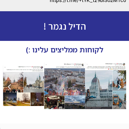
https://t.me/+tYK_tz9blSo2MTc0
הדיל נגמר !
לקוחות ממליצים עלינו :)