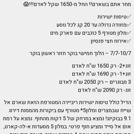
מחר אתם בשארם!! החל מ-1650 שקל לאדם!!!😱
✅טיסות ישירות
✅מזוודה גדולה עד 20 קג לכל נוסע
✅מלון מטורף 5 כוכבים עם פארק מים
✅אירוח חצי פנסיון
7/7-10/7 – הלוך חמישי בוקר חזור ראשון בוקר
זוג+2- רק 1650 ש"ח לאדם
זוג+1- רק 1690 ש"ח לאדם
3 מבוגרים – רק 2050 ש"ח לאדם
זוג- רק 2090 ש"ח לאדם
הדיל כולל טיסות ישירות ריביירה המטורפת הזאת שארם אל
שייח שבמצרים ומלון5* מטורף עם ביקורות מהממות דירוג
9.1 בבוקינג! נמצא במרחק של 5 דקות מהחוף. נמצא על רמת
אום אל סייד ומציע חוף פרטי. במלון 5 מסעדות א-לה-קארט,