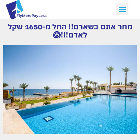
יצירת קשר
דילים חמים
ארכיון דילים
לקוחות ממליצים עלינו :)
קבלת דילים לווטסאפ
מחר אתם בשארם!! החל מ-1650 שקל
לאדם!!!😱