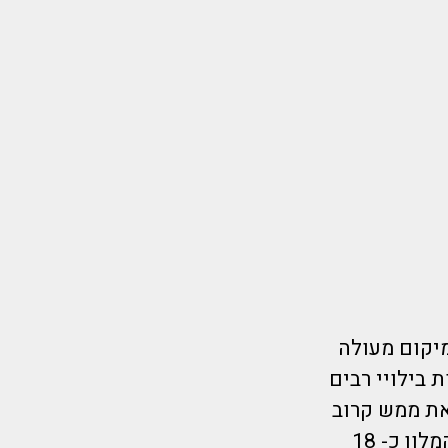
ודרני הנמצא במיקום מעולה
 בילויי רבים
את ממש קרוב
למלון ותיקח אתכם בקלות לראות את כל העיר. מתאים גם לדתיים המלון כ- 18