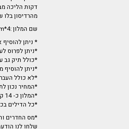
מהרדיסון בלו ש
שם המלון :4*Bucharest Central Trademark Collection by Wyndham
* ניתן להוסיף ארוחת בוקר
*ניתן לפרוס לעד 12 תשלו
*כולל תיק גב עד 5 קג לנ
*ניתן להוסיף מ
*לא כולל העבר
*המחיר נכון לתאריך 11/7 בשעת הפרסום 
*המלון כ- 14 ק"מ משדה התעופה
*כל הדילים בכפ
*מס החדרים וה
שלחו לנו הודעה או חיי