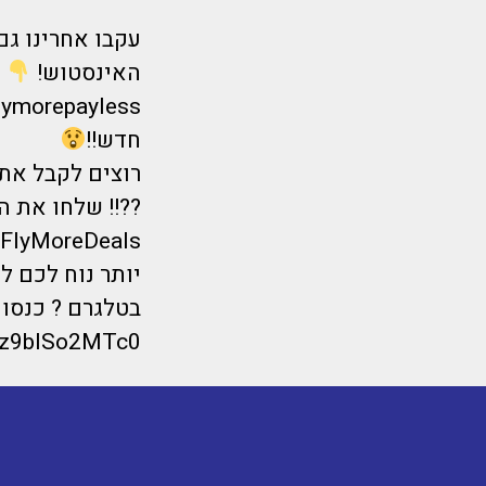
עקבו אחרינו גם
האינסטוש!
lymorepayless/
חדש!!
רוצים לקבל את 
??!! שלחו את המילה "הרשמ
y/FlyMoreDeals
יותר נוח לכם ל
בטלגרם ? כנסו 
K_tz9blSo2MTc0