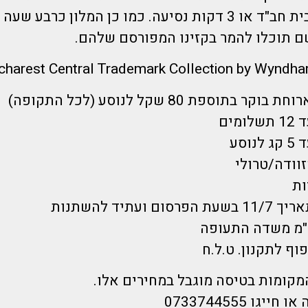
דקות הליכה מבית חב"ד או 3 דקות נסיעה. כמו כן המלון כרבע 
ם תוכלו להמר בקזינו המפורסם שלהם.
 בתוספת 80 שקל לנוסע (לכל התקופה)
מים
וסע
זוודה/טרולי
ות
ועתיד להשתנות
וף לתקנון. ט.ל.ח
מקומות בטיסה מוגבל במחירים אלו.
גו 0733744555