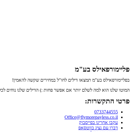
פליימורפאילס בע"מ
בפליימורפאילס בע"מ תמצאו דילים לחו"ל במחירים שקשה להאמין!
המוטו שלנו הוא למה לשלם יותר אם אפשר פחות :) הדילים שלנו נוחים לכל
פרטי התקשרות:
0733744555
Office@flymorepayless.co.il
עקבו אחרינו בפייסבוק
דברו עם נציג בווטסאפ