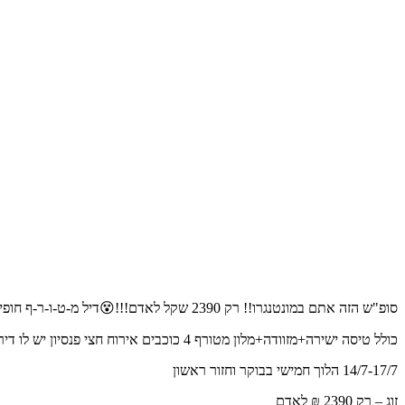
סופ"ש הזה אתם במונטנגרו!! רק 2390 שקל לאדם!!!😵דיל מ-ט-ו-ר-ף חופים מהיפים בעולם!!!🤭😲
כולל טיסה ישירה+מזוודה+מלון מטורף 4 כוכבים אירוח חצי פנסיון יש לו דירוג 9.4 בבוקינג!!! אמא'להההההה😵😵😵
14/7-17/7 הלוך חמישי בבוקר וחזור ראשון
זוג – רק 2390 ₪ לאדם