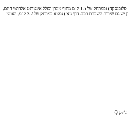
הדיל כולל טיסות ישירות הלוך חזור למונטנגרו לטיוות ומלון 4 כוכבים בבודווה נמצא 12 דקות מהחוף היפה. נמצא בבודבה , במרחק של 400 מטרים מחוף סלובנסקה) ובמרחק של 1.5 ק"מ מחוף מוגרן וכולל אינטרנט אלחוטי חינם,
מסעדה ובריכה חיצונית. תוכלו להירגע בטרסה שמשקיפה לים וליהנות ממשקה בבר. כל החדרים ממוזגים וכוללים טלוויזיה בלוויין בעלת מסך שטוח. במלון יש גם שירות השכרת רכב. חוף ג'אז) נמצא במרחק של 3.2 ק"מ, וסווטי