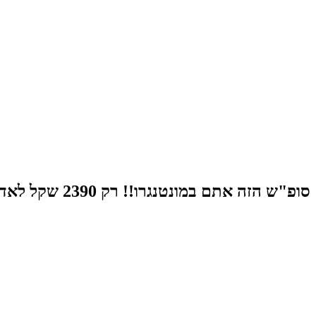
סופ"ש הזה אתם במונטנגרו!! רק 2390 שקל לאדם!!!😵דיל מ-ט-ו-ר-ף חופים מהיפים בעולם!!!🤭😲