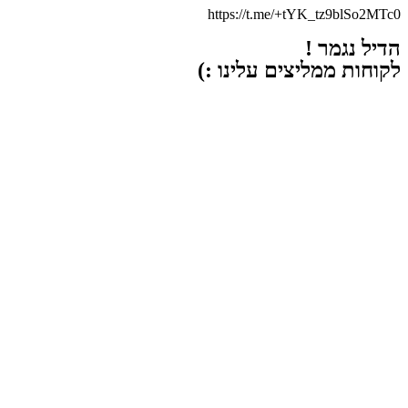
https://t.me/+tYK_tz9blSo2MTc0
הדיל נגמר !
לקוחות ממליצים עלינו :)