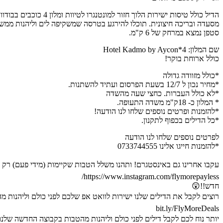
סטפן נמצא במרחק של 6 ק"מ.
שם המלון: 4*Hotel Kadmo by Aycon
כולל ארוחת בוקר!
*כולל מזוודה גדולה
*מחיר נכון ל 12/7 בשעת הפרסום ועתיד להשתנות.
*לא כולל העברות. כחצי שעה מהשדה
* המלון כ- 18ק"מ משדה התעופה.
*להזמנות ופרטים נוספים שלחו לנו הודעה!
*כל הדילים בכפוף לתקנון.
לפרטים נוספים שלחו לנו הודעה
*להזמנות חייגו אלינו 0733744555
עקבו אחרינו גם באינסטגרם! ותהנו משלל הטבות שקיימות (מידי פעם) רק 
https://www.instagram.com/flymorepayless/
חדש!!😲
רוצים לקבל את הדילים שלנו ישירות לוואט אפ שלכם לפני כולם וליהנות מהטבות ??!! שלחו א
bit.ly/FlyMoreDeals
יותר נוח לכם לקבל דילים לפני כולם וליהנות מהטבות בקבוצה החדשה שלנו 