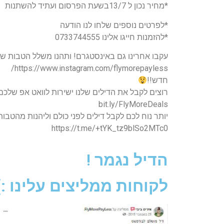
*מחיר נכון ל 13/7בשעת הפרסום ועתיד להשתנות
*לפרטים נוספים שלחו לנו הודעה
*להזמנות חייגו אלינו 0733744555
עקבו אחרינו גם באינסטגרם! ותהנו משלל הטבות שק
https://www.instagram.com/flymorepayless/
חדש!!
רוצים לקבל את הדילים שלנו ישירות לוואט אפ שלכם לפני כולם 
bit.ly/FlyMoreDeals
יותר נוח לכם לקבל דילים לפני כולם וליהנות מהטב
https://t.me/+tYK_tz9blSo2MTc0
הדיל נגמר !
לקוחות ממליצים עלינו :)