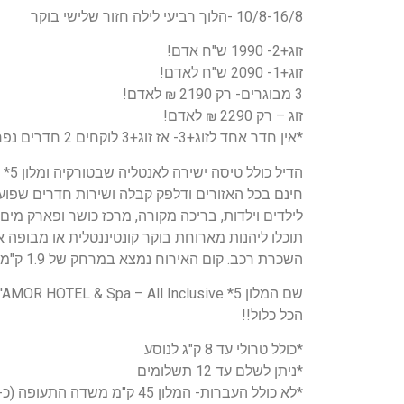
10/8-16/8 -הלוך רביעי לילה חזור שלישי בוקר
זוג+2- 1990 ש"ח אדם!
זוג+1- 2090 ש"ח לאדם!
3 מבוגרים- רק 2190 ₪ לאדם!
זוג – רק 2290 ₪ לאדם!
*אין חדר אחד לזוג+3- אז זוג+3 לוקחים 2 חדרים נפרדים של זוג ושל זוג+1
לילדים וילדות, בריכה מקורה, מרכז כושר ופארק מים.
תוכלו ליהנות מארוחת בוקר קונטיננטלית או מבופה אר
השכרת רכב. קום האירוח נמצא במרחק של 1.9 ק"מ מחוף קלאב מד קמר (Club Med ו-2.2 ק"מ מחוף אייסיגי .
שם המלון 5* GRAND MIR'AMOR HOTEL & Spa – All Inclusive
הכל כלול!!
*כולל טרולי עד 8 ק"ג לנוסע
*ניתן לשלם עד 12 תשלומים
*לא כולל העברות- המלון 45 ק"מ משדה התעופה (כ- 50 דק נסיעה)