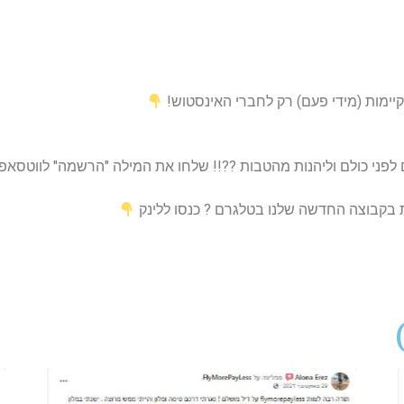
יימות (מידי פעם) רק לחברי האינסטוש!
וליהנות מהטבות ??!! שלחו את המילה "הרשמה" לווטסאפ 0549243053 או לחצו על הלינ
ות בקבוצה החדשה שלנו בטלגרם ? כנסו ללינק