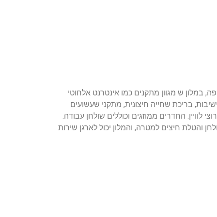
א ומהמם .ממוקם בקמר במרחק של 350 מטרים מחוף קמיובה היפה, במלון ש מגוון מתקנים כמו אינטרנט אלחוטי
ה, מתקנים לאירועים וישיבות, בריכת שחייה חיצונית, מתקני שעשועים
י לוויין. החדרים ממוזגים וכוללים שולחן עבודה.
לחן והטלת חיצים למטרה, והמלון יכול לארגן שירות