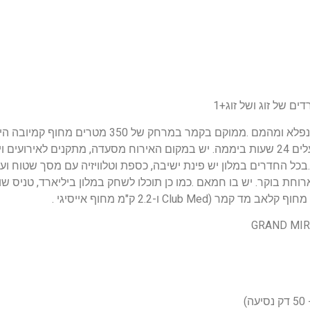
הדיל כולל טיסה ישירה לאנטליה שבטורקיה ומלון 5* נפל
חינם בכל האזורים ודלפק קבלה ושירות חדרים שפועלים 24 שעות ביממה. יש במקום האירוח מסעד
בכל החדרים במלון יש פינת ישיבה, כספת וטלוויזיה עם מסך שטוח וערוצ
וחת בוקר. יש בו חמאם .כמו כן תוכלו לשחק במלון ביליארד, טניס שו