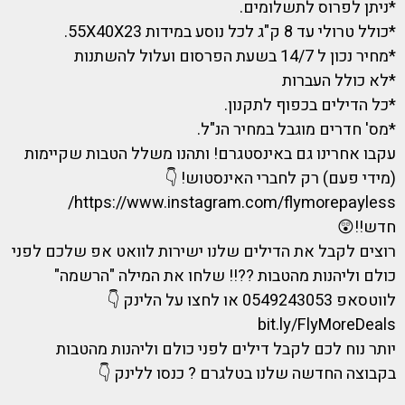
*ניתן לפרוס לתשלומים.
*כולל טרולי עד 8 ק"ג לכל נוסע במידות 55X40X23.
*מחיר נכון ל 14/7 בשעת הפרסום ועלול להשתנות
*לא כולל העברות
*כל הדילים בכפוף לתקנון.
*מס' חדרים מוגבל במחיר הנ"ל.
עקבו אחרינו גם באינסטגרם! ותהנו משלל הטבות שקיימות
(מידי פעם) רק לחברי האינסטוש! 👇
https://www.instagram.com/flymorepayless/
חדש!!😲
רוצים לקבל את הדילים שלנו ישירות לוואט אפ שלכם לפני
כולם וליהנות מהטבות ??!! שלחו את המילה "הרשמה"
לווטסאפ 0549243053 או לחצו על הלינק 👇
bit.ly/FlyMoreDeals
יותר נוח לכם לקבל דילים לפני כולם וליהנות מהטבות
בקבוצה החדשה שלנו בטלגרם ? כנסו ללינק 👇