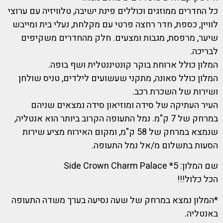
כל החדרים ממוזגים וכוללים פינת ישיבה, טלוויזיה עם ערוצי
לוויין, כספת, חדר רחצה פרטי עם מקלחת, נעלי בית ומייבש
שיער, מרפסת, מגבות ומצעים. חלק מהחדרים משקיפים
לבריכה.
המלון כולל ארוחת בוקר קונטיננטלית ושף בופה.
המלון כולל סאונה, מתקני שעשועים לילדים, טניס שולחן
ושירות של השכרת רכב.
העיר העתיקה של סידה ומוזיאון סידה נמצאים שניהם
במרחק של 7 ק"מ. נמל התעופה הקרוב ביותר הוא אנטליה,
שנמצא במרחק של 58 ק"מ, ומקום האירוח מציע שירות
הסעות בתשלום מ/אל נמל התעופה.
שם המלון: 5* Side Crown Charm Palace
הכל כלול!!!
*המלון נמצא במרחק של שעה נסיעה בערך משדה התעופה
באנטליה.