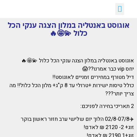
יצירת קשר
דילים חמים
ארכיון דילים
לקוחות ממליצים עלינו :)
קבלת דילים לווטסאפ
אוגוסט באנטליה במלון הצגה ענקי הכל
כלול 💫🤩🔥
אוגוסט באנטליה במלון הצגה ענקי הכל כלול 💫🤩🔥
יחס vip כבר אמרנו??😱
דיל מטורף במחירים זמניים לאוגוסט!!
כולל טיסות ישירות +טרולי עד 8 ק"ג+ מלון הכל כלול!! מה
צריך יותר???
2 תאריכי בחירה לפניכם:
✈️02/8-07/8 הלוך יום שלישי ערב חזור ראשון בוקר
זוג+ 2- 2120 ₪ לאדם!
זוג+1 2190 ₪ לאדם!