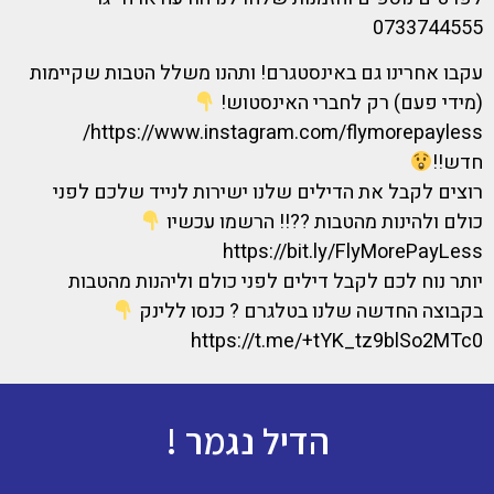
0733744555
עקבו אחרינו גם באינסטגרם! ותהנו משלל הטבות שקיימות
(מידי פעם) רק לחברי האינסטוש!
https://www.instagram.com/flymorepayless/
חדש!!
רוצים לקבל את הדילים שלנו ישירות לנייד שלכם לפני
כולם ולהינות מהטבות ??!! הרשמו עכשיו
https://bit.ly/FlyMorePayLess
יותר נוח לכם לקבל דילים לפני כולם וליהנות מהטבות
בקבוצה החדשה שלנו בטלגרם ? כנסו ללינק
https://t.me/+tYK_tz9blSo2MTc0
הדיל נגמר !