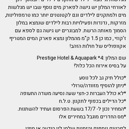
לאורחי המלון יש גישה לפארק מים נוסף שבו יש מגלשות
מים ולמתקנים לילדים וגם לקטנטנים יותר כמו טרמפולינות,
מזרקות , נדנדות ופעילויות רבות לילדים שנמצא במלון
הסמוך מאותה הרשת. למבוגרים יש גישה גם לספא עם
ז'קוזי , כמו כן 1.5 ק"מ מהמלון נמצא פארק המים המטריף
אקוופוליס של חולות הזהב!
שם המלון :4* Prestige Hotel & Aquapark
על בסיס אירוח הכל כלול!
*כולל תיק גב לכל נוסע
*ניתן להוסיף מזוודה/טרולי
*לא כולל העברות כ-חצי שעה נסיעה משדה התעופה
*כל הדילים בכפוף לתקנון. ט.ל.ח
*המחיר נכון ל- 17/7 בשעת הפרסום ועתיד להשתנות.
*מס החדרים מוגבל במחירים אלו
לפרטים נוספים והזמנות שלחו לנו הודעה או חייגו