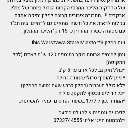
או מרחק נסיעה קצר בחשמלית. כמו כן המלון נמצא במרחק
של 15 דקות הליכה ממרכז הקניות הגדול ביותר של פולין,
ארקדיה !!! .תחבורה ציבורית קרובה למלון ותיקח אתכם
בקלות לראות את כל ורשה! מתאים גם לדתיים! בית חב"ד
עם מסעדה כשרה מהדרין כ- 15 דק' הליכה מהמלון.
שם המלון 3*: Ibis Warszawa Stare Miasto
ניתן להוסיף ארוחת בוקר בתוספת 120 ש"ח לאדם (לכל
התקופה)
*כולל תיק גב לכל אדם עד 5 ק"ג
* ניתן להוסיף טרולי/מזוודה גדולה
*לא כולל העברות (המלון כרבע שעה נסיעה מהמלון)
*כל הדילים בכפוף לתקנון. ט.ל.ח
*המחיר נכון ל 17/7 בשעת הפרסום ועתיד להשתנות.
לפרטים נוספים שלחו לנו הודעה
*להזמנות חייגו אלינו 0733744555