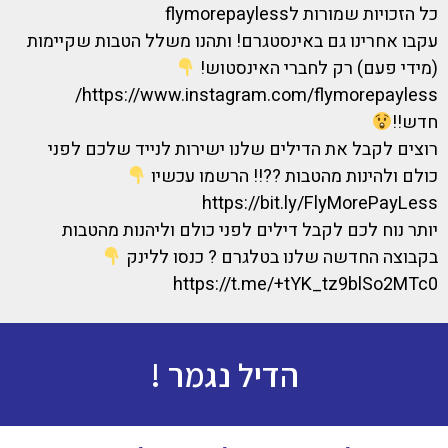
כל הזכויות שמורות לflymorepayless
עקבו אחרינו גם באינסטגרם! ותהנו משלל הטבות שקיימות
(מידי פעם) רק לחברי האינסטוש!
https://www.instagram.com/flymorepayless/
חדש!!
רוצים לקבל את הדילים שלנו ישירות לנייד שלכם לפני
כולם ולהינות מהטבות ??!! הרשמו עכשיו
https://bit.ly/FlyMorePayLess
יותר נוח לכם לקבל דילים לפני כולם וליהנות מהטבות
בקבוצה החדשה שלנו בטלגרם ? כנסו ללינק
https://t.me/+tYK_tz9blSo2MTc0
הדיל נגמר !