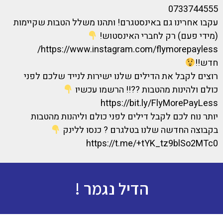
0733744555
עקבו אחרינו גם באינסטגרם! ותהנו משלל הטבות שקיימות
(מידי פעם) רק לחברי האינסטוש!
https://www.instagram.com/flymorepayless/
חדש!!
רוצים לקבל את הדילים שלנו ישירות לנייד שלכם לפני
כולם ולהינות מהטבות ??!! הרשמו עכשיו
https://bit.ly/FlyMorePayLess
יותר נוח לכם לקבל דילים לפני כולם וליהנות מהטבות
בקבוצה החדשה שלנו בטלגרם ? כנסו ללינק
https://t.me/+tYK_tz9blSo2MTc0
הדיל נגמר !