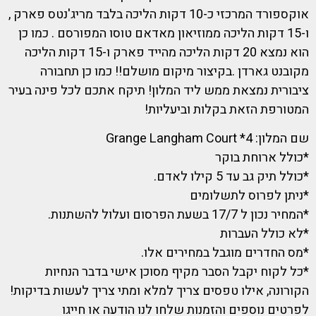
אוקספורד המרכזי כ-10 דקות הליכה בלבד מריג'נטס פארק ,
ו-15 דקות הליכה ממוזיאון מאדאם טוסו המפורסם . כמו כן
הוא נמצא 20 דקות הליכה מהייד פארק ו-15 דקות הליכה
מקובנט גארדן .בקיצור מיקום מושלם!! כמו כן תחבורה
ציבורית נמצאת ממש ליד המלון! תיקח אתכם לכל פינה בעיר
המטורפת הזאת בקלות וביעליות!
שם המלון: 4* Grange Langham Court
*כולל ארוחת בוקר
*כולל תיק גב עד 5 קילו לאדם.
*ניתן לפרוס לתשלומים
*המחיר נכון ל 17/7 בשעת הפרסום ועלול להשתנות.
*לא כולל העברות
*מס החדרים מוגבל במחירים אלו.
*כל לקוח יקבל הסבר מקיף מסוכן אישי בדבר הנחיות
הקורונה, אילו טפסים צריך למלא ומתי צריך לעשות בדיקות!
לפרטים נוספים והזמנות שלחו לנו הודעה או חייגו