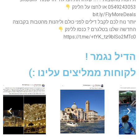
0549243053 או לחצו על הלינק
bit.ly/FlyMoreDeals
יותר נוח לכם לקבל דילים לפני כולם וליהנות מהטבות בקבוצה
החדשה שלנו בטלגרם ? כנסו ללינק
https://t.me/+tYK_tz9blSo2MTc0
הדיל נגמר !
לקוחות ממליצים עלינו :)