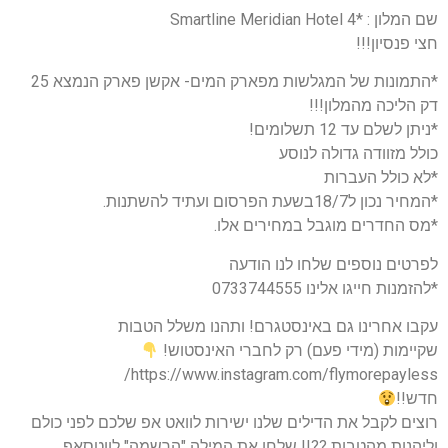
שם המלון : *4 Smartline Meridian Hotel
חצי פנסיון!!!
*התמונות של המגלשות מפארק המים- אקשן פארק הנמצא 25
דק הליכה מהמלון!!!
*ניתן לשלם עד 12 תשלומים!
כולל מזוודה גדולה לנוסע
*לא כולל העברות
*המחיר נכון ל18/7בשעת הפרסום ועתיד להשתנות.
*מס החדרים מוגבל במחירים אלו.
לפרטים נוספים שלחו לנו הודעה
*להזמנות חייגו אלינו 0733744555
עקבו אחרינו גם באינסטגרם! ותהנו משלל הטבות
שקיימות (מידי פעם) רק לחברי האינסטוש!
https://www.instagram.com/flymorepayless/
חדש!!
רוצים לקבל את הדילים שלנו ישירות לוואט אפ שלכם לפני כולם
וליהנות מהטבות ??!! שלחו את המילה "הרשמה" לווטסאפ