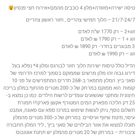
טיסה ישירה+מזוודה+מלון 4 כוכבים מהמם+אירוח חצי פנסיון
21/7-24/7 – הלוך חמישי צהריים , חזור ראשון צהריים
זוג+2 – רק 1770 ש"ח לאדם
זוג + 1 – רק 1790 ₪ לאדם
3 מבוגרים בחדר- רק 1890 ₪ לאדם
זוג – רק 1990 ₪ לאדם
הדיל כולל טיסות ישירות הלוך חזור לבורגס ומלון 4* נפלא בעל
דירוג גבוה זהו מלון מרשים שממוקם בסמוך למרכז הדרומי של
סאני ביץ. המלון מתפאר ב-268 חדרים המתפרשים על פני 10
קומות. הוא ממוקם במרחק של כ-200 מטרים מהחוף.במלון בריכה
חיצונית ומתקני שעשועים עומדים לרשות הילדים. כמו כן נמצא ב-
25 דק הליכה מפארק המים המטורף אקשן פארק!!! תמורת
תשלום נוסף, ניתן לעשות שימוש במרכז ספא עם סאונה, אמבט
עיסוי, מיטת שיזוף ועיסויים. במרחק של כ-300 מטרים מהמלון
תוכלו למצוא את אזור הבילויים של סאני ביץ' , ליד המלון תחבורה
ציבורית – במרחק של 20 מטרים מהמלון יש תחנת אוטובוס.