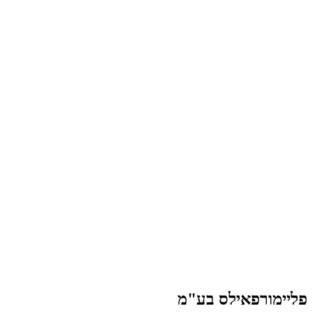
פליימורפאילס בע"מ