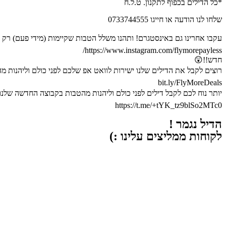
*כל הדילים בכפוף לתקנון. ט.ל.ח
שלחו לנו הודעה או חייגו 0733744555
עקבו אחרינו גם באינסטגרם! ותהנו משלל הטבות שקיימות (מידי פעם) רק 
https://www.instagram.com/flymorepayless/
חדש!!😲
רוצים לקבל את הדילים שלנו ישירות לוואט אפ שלכם לפני כולם וליהנות מהטבות ??!! שלחו א
bit.ly/FlyMoreDeals
יותר נוח לכם לקבל דילים לפני כולם וליהנות מהטבות בקבוצה החדשה שלנו 
https://t.me/+tYK_tz9blSo2MTc0
הדיל נגמר !
לקוחות ממליצים עלינו :)