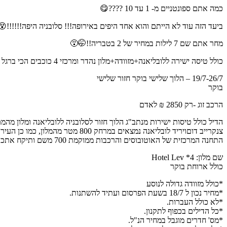
כמה אתם ספונטניים מ- 1 עד 10 ????😋
ביעד הזה עוד לא הייתם והוא אחד היפים באירופה!!! סלובניה היפה!!!!!!
מחר אתם שם 7 לילות במחיר של 2 בטבריה!!🤭😵
כולל טיסה ישירה ללובליאנה+מזוודה+מלון נהדר ומרכזי 4 כוכבים הכי ברגל עם ארוחת בוקר!😨
19/7-26/7 – הלוך שלישי בוקר חזור שלישי
בוקר
הרכב זוג -רק 2850 ₪ לאדם
צנקרייב דוםויריד לובליאנה נמצאים במרחק 800 מטר מהמלון, כמו כן העיר העתיקה של לובליאנה היא במרחק של 8 דקות הליכה, כמו כן
התחנה המרכזית של האוטובוסים והרכבות ממוקמת 700 משם ותיקח אתכם לעוד מקומות בעיר ומחוצה לה!! איזור וואוו פשוט וואוו!!!
שם מלון: 4* Hotel Lev
כולל ארוחת בוקר
*כולל מזוודה גדולה לנוסע
*מחיר נכון ל 18/7 בשעת הפרסום ועתיד להשתנות.
*לא כולל העברות.
*כל הדילים בכפוף לתקנון.
*מס' חדרים מוגבל במחיר הנ"ל.