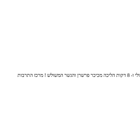
הדיל כולל טיסות ישירות מנתב"ג הלוך חזור לסלובניה ללובליאנה ומלון מהמם 4 כוכבים עם דירוג גבוה! שוכן במרכז לובליאנה 5 דקות הליכה מפארק טיבולי ו- 8 דקות הליכה מכיכר פרשרן והגשר המשולש ! מרכז התרבות