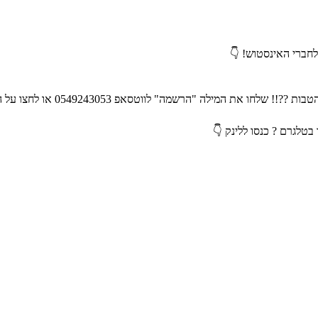
לחברי האינסטוש! 👇
ת המילה "הרשמה" לווטסאפ 0549243053 או לחצו על הלינק 👇
בטלגרם ? כנסו ללינק 👇