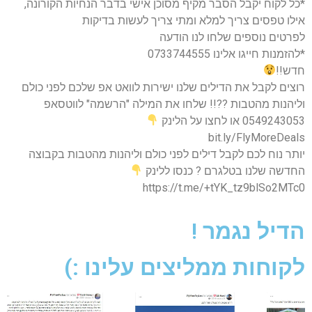
*כל לקוח יקבל הסבר מקיף מסוכן אישי בדבר הנחיות הקורונה,
אילו טפסים צריך למלא ומתי צריך לעשות בדיקות
לפרטים נוספים שלחו לנו הודעה
*להזמנות חייגו אלינו 0733744555
חדש!!
רוצים לקבל את הדילים שלנו ישירות לוואט אפ שלכם לפני כולם
וליהנות מהטבות ??!! שלחו את המילה "הרשמה" לווטסאפ
0549243053 או לחצו על הלינק
bit.ly/FlyMoreDeals
יותר נוח לכם לקבל דילים לפני כולם וליהנות מהטבות בקבוצה
החדשה שלנו בטלגרם ? כנסו ללינק
https://t.me/+tYK_tz9blSo2MTc0
הדיל נגמר !
לקוחות ממליצים עלינו :)