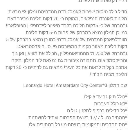
זוג – רק 3190 ש"ח לאדם.
הדיל כולל טיסות ישירות לאמסטרדם המדהימה ומלון 3* מרשת
מלונות לאונרדו הנפלאים, ממוקם כ- 20 דקות הליכה מכיכר דאם
ובמרחק של כ- 5דקות הליכה בלבד מאיזור ליידספליין הפופלארי!
כמו כן המלון נמצא במרחק של פחות מ-5 דקות הליכה
מוונדלפארק המדהים של אמסטרדם! כמו כן נמצא במרחק של 5
דקות הליכה מאזור הקניות המפורסם פי. סי. הופדסטראאט.
ובמרחק של 750 מ' מהמוזיאומפליין , הכולל את מוזיאון ואן גוך
והרייקסמוזיאום. תחבורה ציבורית גם נמצאת ליד המלון ותיקח
אתכם בקלות לראות את כל העיר! מתאים גם לדתיים כ- 20 דקות
הליכה מבית חב"ד !
שם המלון 3*Leonardo Hotel Amsterdam City Center
*כולל תיק גב עד 5 קילו.
*לא כולל העברות
*כל הדילים בכפוף לתקנון. ט.ל.ח
*המחיר נכון ל 17/7 בשעת הפרסום ועתיד להשתנות.
*מס החדרים והמקומות בטיסה מוגבל במחירים אלו.