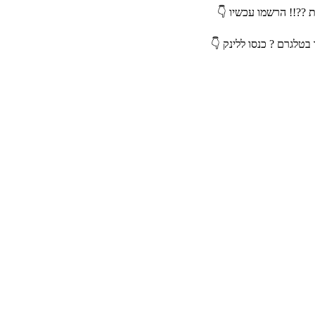
ת ??!! הרשמו עכשיו 👇
בטלגרם ? כנסו ללינק 👇