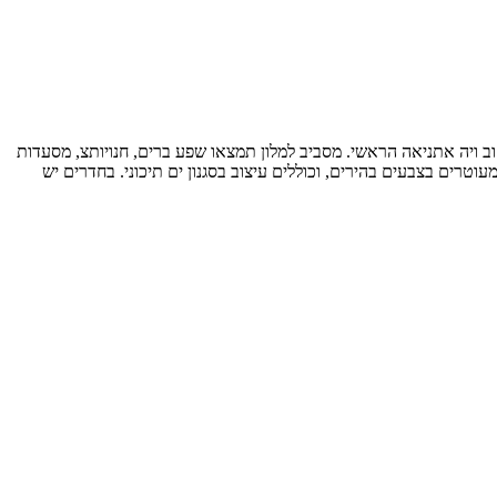
בקטניה היפה) ומלון 3* מעולההנמצא במיקום מעולה שוכן בלב קטניה נמצא במרחק של 10 דקות הליכה מרחוב ויה אתניאה הראשי. מסביב למלון תמצאו שפע ברים, חנויותצ, מסעדות
לים אינטרנט אלחוטי חינם וטלוויזיית 32 אינץ' LCD עם ערוצי סקיי גולד.החדרים מעוטרים בצבעים בהירים, וכוללים עיצוב בסגנון ים תיכוני. בחדרים יש