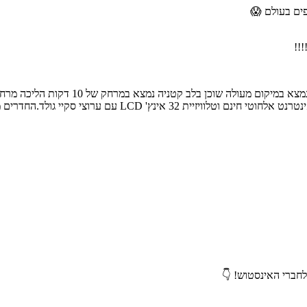
הדיל כולל טיסות ישירות לסיציליה (נחיתה 
ועוד . כמו כן נמצא כרבע שעה הליכה מקתדרלת קטניה. החדרים כול
לחברי האינסטוש! 👇