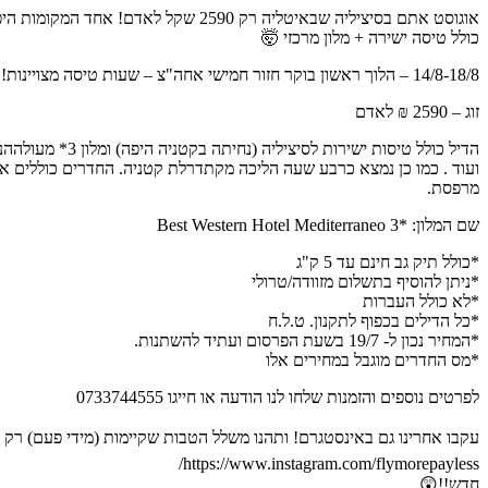
אוגוסט אתם בסיציליה שבאיטליה רק 2590 שקל לאדם! אחד המקומות היפים בעולם 😱
כולל טיסה ישירה + מלון מרכזי 🤯
14/8-18/8 – הלוך ראשון בוקר חזור חמישי אחה"צ – שעות טיסה מצויינות!!!!!
זוג – 2590 ₪ לאדם
מרפסת.
שם המלון: *3 Best Western Hotel Mediterraneo
*כולל תיק גב חינם עד 5 ק"ג
*ניתן להוסיף בתשלום מזוודה/טרולי
*לא כולל העברות
*כל הדילים בכפוף לתקנון. ט.ל.ח
*המחיר נכון ל- 19/7 בשעת הפרסום ועתיד להשתנות.
*מס החדרים מוגבל במחירים אלו
לפרטים נוספים והזמנות שלחו לנו הודעה או חייגו 0733744555
עקבו אחרינו גם באינסטגרם! ותהנו משלל הטבות שקיימות (מידי פעם) רק 
https://www.instagram.com/flymorepayless/
חדש!!😲