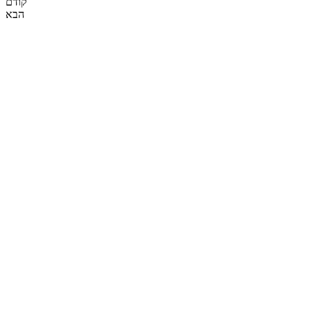
קודם
הבא