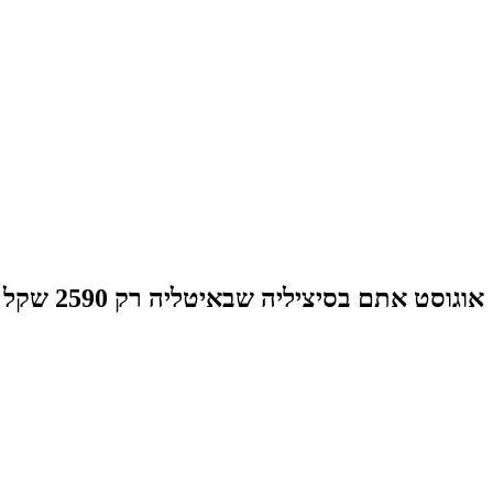
אוגוסט אתם בסיציליה שבאיטליה רק 2590 שקל לאדם! אחד המקומות היפים בעולם 😱