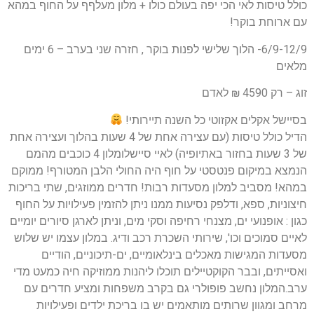
כולל טיסות לאי הכי יפה בעולם כולו + מלון מעלףף על החוף במהא
עם ארוחת בוקר!
6/9-12/9- הלוך שלישי לפנות בוקר , חזרה שני בערב – 6 ימים
מלאים
זוג – רק 4590 ₪ לאדם
בסיישל אקלים אקזוטי כל השנה תיירותי!
הדיל כולל טיסות (עם עצירה אחת של 4 שעות בהלוך ועצירה אחת
של 3 שעות בחזור באתיופיה) לאיי סיישלומלון 4 כוכבים מהמם
הנמצא במיקום פנטסטי על חוף היה החולי הלבן המטורף! ממוקם
במהא! מסביב למלון מסעדות רבות! חדרים ממוזגים, שתי בריכות
חיצוניות, ספא, ודלפק נסיעות ממנו ניתן להזמין פעילויות על החוף
כגון : אופנועי ים, מצנחי רחיפה וסקי מים, וניתן לארגן סיורים יומיים
לאיים סמוכים וכו', שירותי השכרת רכב ודיג. במלון עצמו יש שלוש
מסעדות המגישות מאכלים בינלאומיים, ים-תיכוניים, הודיים
ואסייתים, ובבר הקוקטיילים תוכלו ליהנות ממוזיקה חיה כמעט מדי
ערב.המלון נחשב פופולרי גם בקרב משפחות ומציע חדרים עם
מרחב ומגוון שרותים מותאמים יש בו בריכת ילדים ופעילויות