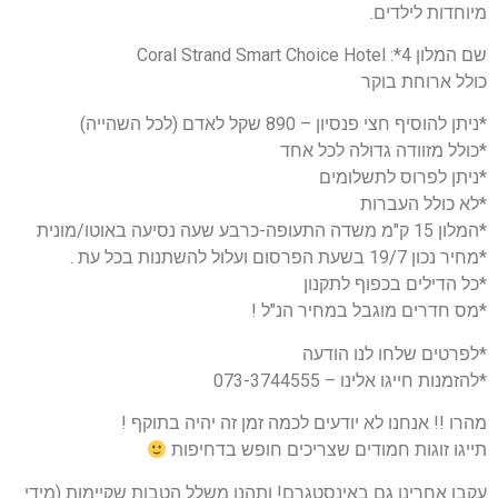
מיוחדות לילדים.
שם המלון 4*: Coral Strand Smart Choice Hotel
כולל ארוחת בוקר
*ניתן להוסיף חצי פנסיון – 890 שקל לאדם (לכל השהייה)
*כולל מזוודה גדולה לכל אחד
*ניתן לפרוס לתשלומים
*לא כולל העברות
*המלון 15 ק"מ משדה התעופה-כרבע שעה נסיעה באוטו/מונית
*מחיר נכון 19/7 בשעת הפרסום ועלול להשתנות בכל עת .
*כל הדילים בכפוף לתקנון
*מס חדרים מוגבל במחיר הנ"ל !
*לפרטים שלחו לנו הודעה
*להזמנות חייגו אלינו – 073-3744555
מהרו !! אנחנו לא יודעים לכמה זמן זה יהיה בתוקף !
תייגו זוגות חמודים שצריכים חופש בדחיפות
עקבו אחרינו גם באינסטגרם! ותהנו משלל הטבות שקיימות (מידי