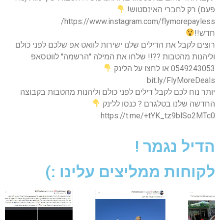
פעם) רק לחברי האינסטוש!
https://www.instagram.com/flymorepayless/
חדש!!
רוצים לקבל את הדילים שלנו ישירות לוואט אפ שלכם לפני כולם
וליהנות מהטבות ??!! שלחו את המילה "הרשמה" לווטסאפ
0549243053 או לחצו על הלינק
bit.ly/FlyMoreDeals
יותר נוח לכם לקבל דילים לפני כולם וליהנות מהטבות בקבוצה
החדשה שלנו בטלגרם ? כנסו ללינק
https://t.me/+tYK_tz9blSo2MTc0
הדיל נגמר !
לקוחות ממליצים עלינו :)