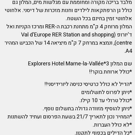
מלבד בריכה מקורה ומחוממת עם מגלשות מים, המלון גם
כולל גן הרפתקאות לילדים וחנות מזכרות של דיסני. אלחוטי
אלחוטי זמין בחינם בכל השטח.
המלון מרוחק 4 ק"מ מתחנת רכבת ה-RER ומרכז הקניות ואל
ד'יורופ (Val d'Europe RER Station and shopping
centre), ונמצא במרחק 7 ק"מ מיציאה 14 של הכביש המהיר
A4.
שם המלון 3*Explorers Hotel Marne-la-Vallée
*כולל ארוחת בוקר!!
*הדיל לא כולל כרטיסי כניסה ליורידיסני!!
*ניתן לפרוס לתשלומים
*כולל טרולי עד 10 קילו.
*ניתן להוסיף מזוודה גדולה בתשלום נוסף.
*המחיר נכון לתאריך 21/7 בשעת הפרסום ועתיד להשתנות
*לא כולל העברות.
*כל הדילים בכפוף לתקנון.