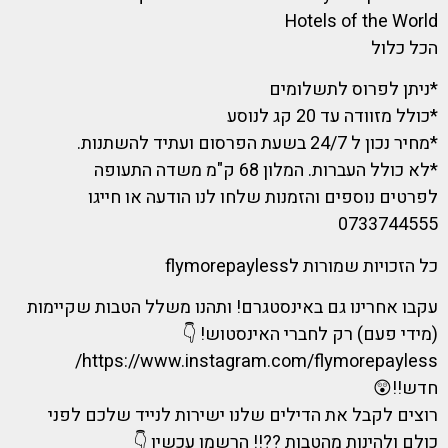
Hotels of the World
הכל כלול
*ניתן לפרוס לתשלומים
*כולל מזוודה עד 20 קג לנוסע
*מחיר נכון ל 24/7 בשעת הפרסום ועתיד להשתנות.
*לא כולל העברות. המלון 68 ק"מ משדה התעופה
לפרטים נוספים והזמנות שלחו לנו הודעה או חייגו
0733744555
כל הזכויות שמורות לflymorepayless
עקבו אחרינו גם באינסטגרם! ותהנו משלל הטבות שקיימות
(מידי פעם) רק לחברי האינסטוש! 👇
https://www.instagram.com/flymorepayless/
חדש!!😲
רוצים לקבל את הדילים שלנו ישירות לנייד שלכם לפני
כולם ולהינות מהטבות ??!! הרשמו עכשיו 👇