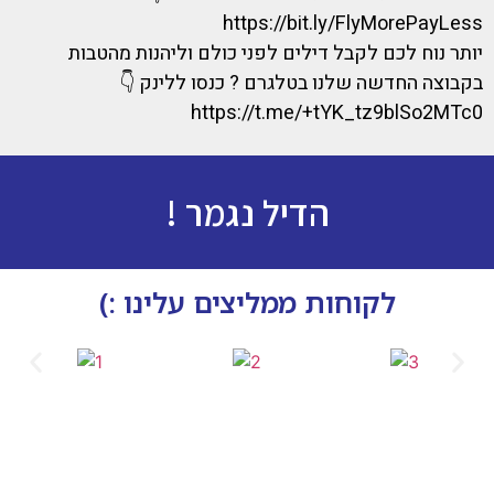
https://bit.ly/FlyMorePayLess
יותר נוח לכם לקבל דילים לפני כולם וליהנות מהטבות
בקבוצה החדשה שלנו בטלגרם ? כנסו ללינק 👇
https://t.me/+tYK_tz9blSo2MTc0
הדיל נגמר !
לקוחות ממליצים עלינו :)