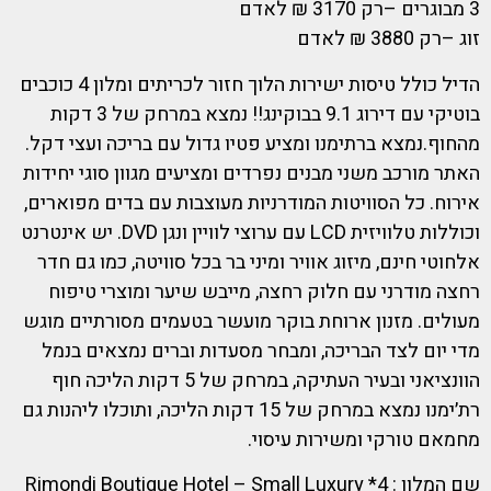
3 מבוגרים –רק 3170 ₪ לאדם
זוג –רק 3880 ₪ לאדם
הדיל כולל טיסות ישירות הלוך חזור לכריתים ומלון 4 כוכבים
בוטיקי עם דירוג 9.1 בבוקינג!! נמצא במרחק של 3 דקות
מהחוף.נמצא ברתימנו ומציע פטיו גדול עם בריכה ועצי דקל.
האתר מורכב משני מבנים נפרדים ומציעים מגוון סוגי יחידות
אירוח. כל הסוויטות המודרניות מעוצבות עם בדים מפוארים,
וכוללות טלוויזית LCD עם ערוצי לוויין ונגן DVD. יש אינטרנט
אלחוטי חינם, מיזוג אוויר ומיני בר בכל סוויטה, כמו גם חדר
רחצה מודרני עם חלוק רחצה, מייבש שיער ומוצרי טיפוח
מעולים. מזנון ארוחת בוקר מועשר בטעמים מסורתיים מוגש
מדי יום לצד הבריכה, ומבחר מסעדות וברים נמצאים בנמל
הוונציאני ובעיר העתיקה, במרחק של 5 דקות הליכה חוף
רת׳ימנו נמצא במרחק של 15 דקות הליכה, ותוכלו ליהנות גם
מחמאם טורקי ומשירות עיסוי.
שם המלון : 4* Rimondi Boutique Hotel – Small Luxury