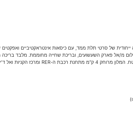
ישירות לפריז ומלון 3* כולל קולנוע 6D שמציע חוויה ייחודית של סרטי תלת ממד, עם כיסאות
שלום מ/אל פארק השעשועים, ובריכת שחייה מחוממת. מלבד בריכה מ
)