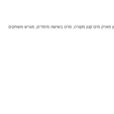
מציע שירות הסעה חינם לדיסנילנד הנמצא במרחק 5 דקות נסיעה ! כמו כן במלון פארק מים קטן מקורה, סרט בשישה מימדים, מגרש משחקים