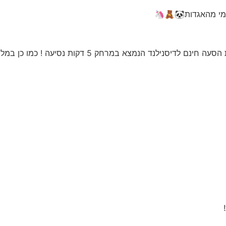
כולל טיסות ישירות+טרולי עד 10 קילו+ מלון 3* מטורף ה