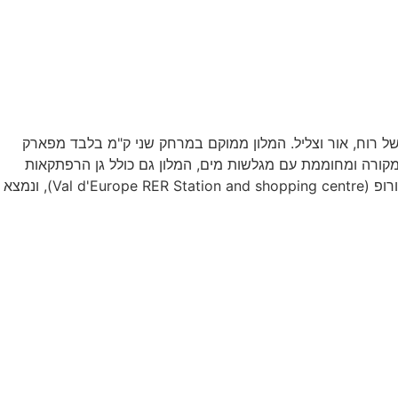
 אינטראקטיביים ואפקטים של רוח, אור וצליל. המלון ממוקם במרחק שני ק"מ בלבד מפארק
קורה ומחוממת עם מגלשות מים, המלון גם כולל גן הרפתקאות
לילדים וחנות מזכרות של דיסני. אלחוטי אלחוטי זמין בחינם בכל השטח. המלון מרוחק 4 ק"מ מתחנת רכבת ה-RER ומרכז הקניות ואל ד'יורופ (Val d'Europe RER Station and shopping centre), ונמצא