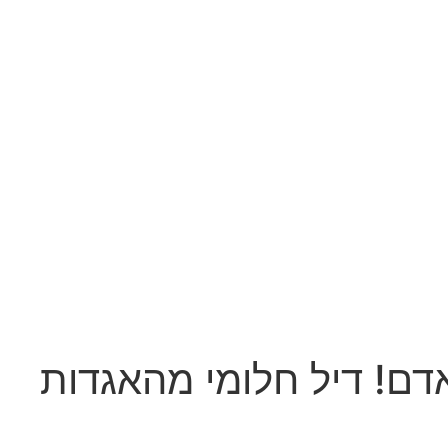
ורודיסני לפריז החל מ-1290 ש"ח לאדם! דיל חלומי מהאגדות