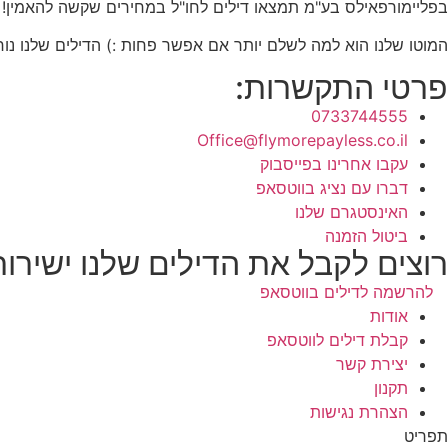
בפליימורפאילס בע"מ תמצאו דילים לחו"ל במחירים שקשה להאמין!
המוטו שלנו הוא למה לשלם יותר אם אפשר פחות :) הדילים שלנו נוח
פרטי התקשרות:
0733744555
Office@flymorepayless.co.il
עקבו אחרינו בפייסבוק
דברו עם נציג בווטסאפ
האינסטגרם שלנו
ביטול הזמנה
רוצים לקבל את הדילים שלנו ישירו
להרשמה לדילים בווטסאפ
אודות
קבלת דילים לווטסאפ
יצירת קשר
תקנון
הצהרת נגישות
תפריט