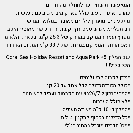
המאפשרות שחיה עד לחחלק מהחדרים.
כמו כן, אתר הנופש כולל פארק מים מגניב עם מגלשות
מתקני מים, מועדון לילדים מאובזר במלואו, מגרש
רב-תכליתי, מגרש טניס, חץ וקשת וחדר כושר מאובזר היטב.
מפרץ נעמה הממוקם במרחק של 25.3 ק"מ, ובפארק הלאומי
ראס מוחמד הממוקם במרחק של 33.7 ק"מ ממקום האירוח.
שם המלון: 5* Coral Sea Holiday Resort and Aqua Park
הכל כלול!!!!
*ניתן לפרוס לתשלומים
*כולל מזוודה גדולה לכל אחד עד 20 קג
*המחיר נכון ל 26/7בשעת הפרסום ועתיד להשתנות.
*לא כולל העברות
*המלון כ- 10 ק"מ משדה תעופה
*כל הדילים בכפוף לתקנון. ט.ל.ח
*מס' חדרים מוגבל במחיר הנ"ל!