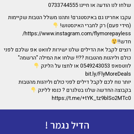
שלחו לנו הודעה או חייגו 0733744555
עקבו אחרינו גם באינסטגרם! ותהנו משלל הטבות שקיימות
(מידי פעם) רק לחברי האינסטוש!
https://www.instagram.com/flymorepayless/
חדש!!
רוצים לקבל את הדילים שלנו ישירות לוואט אפ שלכם לפני
כולם וליהנות מהטבות ??!! שלחו את המילה "הרשמה"
לווטסאפ 0549243053 או לחצו על הלינק
bit.ly/FlyMoreDeals
יותר נוח לכם לקבל דילים לפני כולם וליהנות מהטבות
בקבוצה החדשה שלנו בטלגרם ? כנסו ללינק
https://t.me/+tYK_tz9blSo2MTc0
הדיל נגמר !