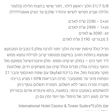
31/7-5/8 הלוך ראשון לילה , חזור שישי בחצות הלילה (כלומר
הלילה שביון חמישי לשישי והחדר שלכם עד הציק אאוט!!!!!!!!)
זוג+2 – 2290 ש"ח לאדם.
זוג+1 – 2999 ש"ח לאדם.
זוג- 3090 ₪ לאדם
3 מבגרים- 3190 ש"ח לאדם.
הדיל כולל טיסות ישירות הלוך חזור לורנה ומלון 5 כוכבים המבוקש
שנמצא בחולות הזהב במיקום פנטסטי קרוב לטיילת נמצא ממש
ליד חוף הים – במלון יש קזינו וספא -מלון אינטרנשיונל ממוקם מול
החוף במרכז גולדן סנדס וכולל קזינו עם משחקים חיים, שולחנות
פוקר ומכונות מזל, את בריכת Skyfall עם שפת האינסוף והבר 21
הפתוח מיוני עד ספטמבר. מרכז הבריאות I-SPA מציע ​​בריכה
מקורה ומרכז כושר ללא תשלום. תמורת תשלום נוסף ניתן
להשתמש באמבט עיסוי, בסאונה, בתא אינפרא אדום ובמרחץ
אדים. מגוון רחב של טיפולי גוף ויופי זמין גם כן.
שם מלון:5*International Hotel Casino & Tower Suites