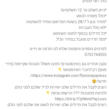
כולל חצי פנסיון
*ניתן לשלם עד 12 תשלומים!
*כולל מזוודה לנוסע
*מחיר נכון ל 28/7 בשעת הפרסום ועתיד להשתנות.
*לא כולל העברות.
*כל הדילים בכפוף לתנאי השימוש.
*מס' חדרים מוגבל במחיר הנ"ל.
לפרטים נוספים והזמנות שלחו לנו הודעה או חייגו
0733744555
עקבו אחרינו גם באינסטגרם! ותהנו משלל הטבות שקיימות (מידי
פעם) רק לחברי האינסטוש!
https://www.instagram.com/flymorepayless/
חדש!!
רוצים לקבל את הדילים שלנו ישירות לנייד שלכם לפני כולם
ולהינות מהטבות ??!! הרשמו עכשיו
https://bit.ly/FlyMorePayLess
רוצים לקבל את הדילים שלנו ישירות לוואט אפ שלכם לפני כולם