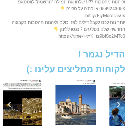
וליהנות מהטבות ??!! שלחו את המילה "הרשמה" לווטסאפ
0549243053 או לחצו על הלינק
bit.ly/FlyMoreDeals
יותר נוח לכם לקבל דילים לפני כולם וליהנות מהטבות בקבוצה
החדשה שלנו בטלגרם ? כנסו ללינק
https://t.me/+tYK_tz9blSo2MTc0
הדיל נגמר !
לקוחות ממליצים עלינו :)