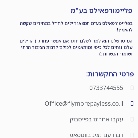
פליימורפאילס בע"מ
בפליימורפאילס בע"מ תמצאו דילים לחו"ל במחירים שקשה
להאמין!
המוטו שלנו הוא למה לשלם יותר אם אפשר פחות :) הדילים
שלנו נוחים לכל כיס! ומותאמים לכולם לרבות הציבור הדתי
ושומרי הכשרות :)
פרטי התקשרות:
0733744555
Office@flymorepayless.co.il
עקבו אחרינו בפייסבוק
דברו עם נציג בווטסאפ