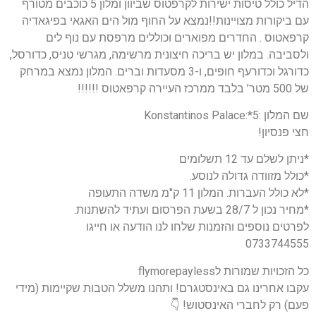
הדיל כולל טיסות ישירות לקרפטוס שביוון ומלון 5 כוכבים מטורף
עם ביקורות מצויינות!!נמצא על החוף מול הים האגאי בפיגאדיה
קרפאטוס . החדרים מפוארים וכוללים מרפסת עם נוף לים
ולסביבה. במלון יש בריכה חיצונית מרשימה, מגרשי טניס, כדורסל,
כדורגל וכדורעף חופים, ו-3 מסעדות וברים. המלון נמצא במרחק
של 500 מטר’ בלבד ממרכז העיירה קרפאטוס !!!!!!
שם המלון :5*:Konstantinos Palace
חצי פנסיון!
*ניתן לשלם עד 12 תשלומים
*כולל מזוודה גדולה לנוסע.
*לא כולל העברות. המלון 11 ק"מ משדה התעופה
*מחיר נכון ל 28/7 בשעת הפרסום ועתיד להשתנות.
לפרטים נוספים והזמנות שלחו לנו הודעה או חייגו
0733744555
כל הזכויות שמורות לflymorepayless
עקבו אחרינו גם באינסטגרם! ותהנו משלל הטבות שקיימות (מידי
פעם) רק לחברי האינסטוש! 👇