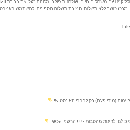
I-SPA מציע ​​בריכה מקורה ומרכז כושר ללא תשלום. תמורת תשלום נוסף ניתן להשת
יימות (מידי פעם) רק לחברי האינסטוש!
י כולם ולהינות מהטבות ??!! הרשמו עכשיו