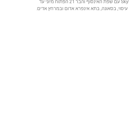
אינטרנשיונל ממוקם מול החוף במרכז גולדן סנדס וכולל קזינו עם משחקים חיים, שולחנות פוקר ומכונות מזל, את בריכת Skyfall עם שפת האינסוף והבר 21 הפתוח מיוני עד
מש באמבט עיסוי, בסאונה, בתא אינפרא אדום ובמרחץ אדים.