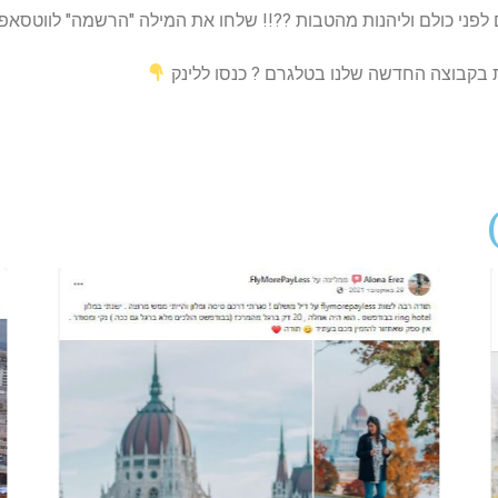
וליהנות מהטבות ??!! שלחו את המילה "הרשמה" לווטסאפ 0549243053 או לחצו על הלינ
ות בקבוצה החדשה שלנו בטלגרם ? כנסו ללינק