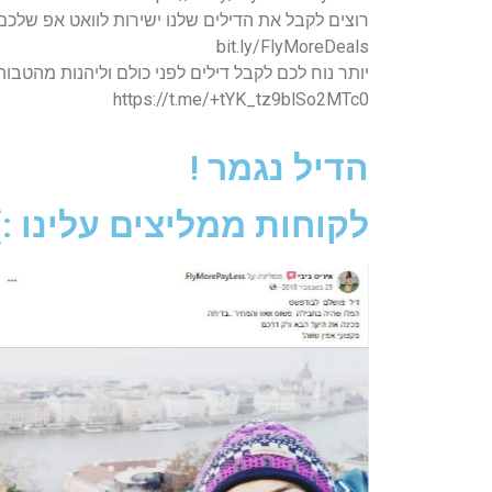
רוצים לקבל את הדילים שלנו ישירות לוואט אפ שלכם לפני כולם 
bit.ly/FlyMoreDeals
יותר נוח לכם לקבל דילים לפני כולם וליהנות מהטב
https://t.me/+tYK_tz9blSo2MTc0
הדיל נגמר !
לקוחות ממליצים עלינו :)