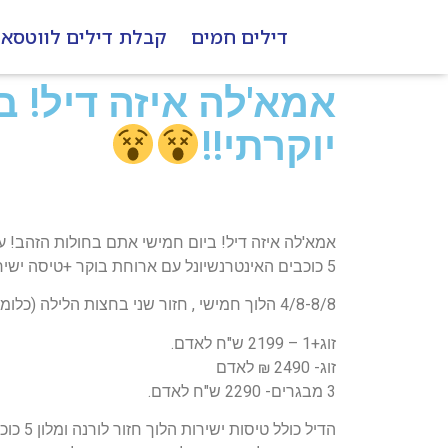
דילים חמים
קבלת דילים לווטסא
אמא'לה איזה דיל! ב
יוקרתי!!
אמא'לה איזה דיל! ביום חמישי אתם בחולות הזהב! עם
5 כוכבים האינטרנשיונל עם ארוחת בוקר +טיסה ישירה+מזוודה לנוסע!!! במלון יש קזינו+ספא
4/8-8/8 הלוך חמישי , חזור שני בחצות הלילה (כלומר הלילה שבין ראשון לשני והחדר שלכם עד הציק אאוט!!!!!!!!)
זוג+1 – 2199 ש"ח לאדם.
זוג- 2490 ₪ לאדם
3 מבגרים- 2290 ש"ח לאדם.
הדיל 