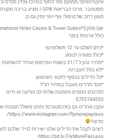
ספטמבר. מרכז הבריאות 
מגוון רחב של טיפולי גוף ויופי זמין גם כן.
שם מלון:5*International Hotel Casino & Tower Suites
כולל ארוחת בוקר
*ניתן לשלם עד 12 תשלומים!
*כולל מזוודה לנוסע
*מחיר נכון ל 31/7 בשעת הפרסום ועתיד להשתנות.
*לא כולל העברות.
*כל הדילים בכפוף לתנאי השימוש.
*מס' חדרים מוגבל במחיר הנ"ל.
לפרטים נוספים והזמנות שלחו לנו הודעה או חייגו
0733744555
עקבו אחרינו גם באינסטגרם! ותהנו משלל הטבות שק
https://www.instagram.com/flymorepayless/
חדש!!
רוצים לקבל את הדילים שלנו ישירות לנייד שלכם לפנ
https://bit.ly/FlyMorePayLess