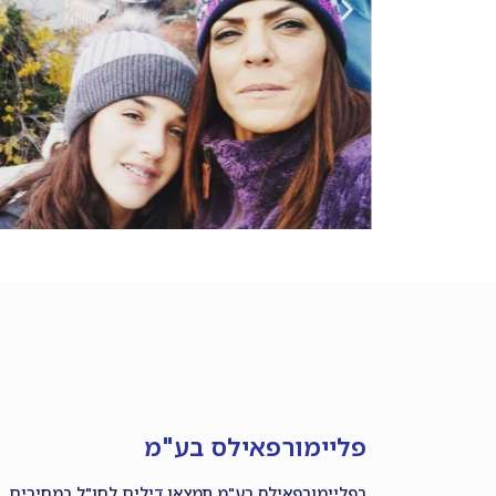
פליימורפאילס בע"מ
בפליימורפאילס בע"מ תמצאו דילים לחו"ל במחירים