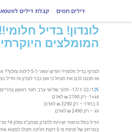
דילים חמים
קבלת דילים לווטסא
המומלצים היוקרתיים
לונדון! בדיל חלומי!! חודש ינואר ל-5 לילות ומלון?? אחד המומלצים היוקרתיים והשווים ביותר בלונדון
אז תכננו לכם את הטיול כי אם כבר לונדון זה הדיל ה
17/1-22/1- הלוך שלישי ערב חזור ראשון צהריים
זוג+1- רק 2190 ₪ לאדם
3 בחדר – רק 2290 ₪ לאדם
זוג – רק 2490 ₪ לאדם
הדיל כו
במרחק של פחות מ-5 דקות הליכה תוכלו למצוא את הלונדון איי, את האקווריום ומסעדות ותיאטראות.