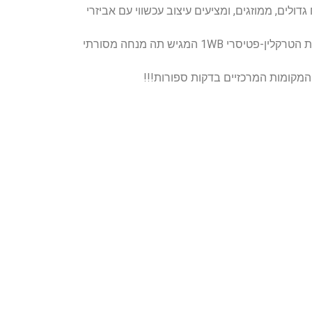
ה באורך 15 מ', סאונה וחדר אדים,חדרי האירוח גדולים, ממוזגים, ומציעים עיצוב עכשווי עם אביזרי
תוכלו למצוא במלון את מסעדת גואל ברסרי המודרנית ועטורת הפרסים ומסעדה נוספת המתמחה במנות סושי וסשימי, ואת הטרקלין-פטיסרי 1WB המגיש תה מנחה מסורתי
מקומות המרכזיים בדקות ספורות!!!