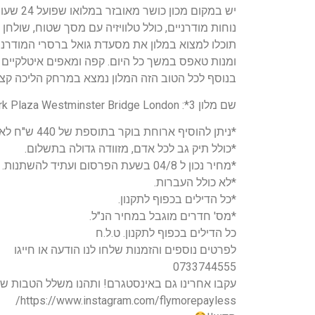
נוחות מודרניים, כולל טלוויזיה עם מסך שטוח, שולחן 
ומנות טאפס במשך כל היום. קפה ומאפים איטלקיים זמי
בנוסף לכל הטוב הזה המלון נמצא במרחק הליכה קצ
שם מלון 3*: Park Plaza Westminster Bridge London
*ניתן להוסיף ארוחת בוקר בתוספת של 440 ש"ח לאדם לכל השהייה!
*כולל תיק גב לכל אדם, מזוודה גדולה בתשלום.
*מחיר נכון ל 04/8 בשעת הפרסום ועתיד להשתנות.
*לא כולל העברות.
*כל הדילים בכפוף לתקנון.
*מס' חדרים מוגבל במחיר הנ"ל.
כל הדילים בכפוף לתקנון. ט.ל.ח
לפרטים נוספים והזמנות שלחו לנו הודעה או חייגו
0733744555
עקבו אחרינו גם באינסטגרם! ותהנו משלל הטבות שק
https://www.instagram.com/flymorepayless/