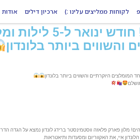
פ
לקוחות ממליצים עלינו :)
ארכיון דילים
אודות
לונדון! בדיל חלומי!! חודש י
 והשווים ביותר בלונדון
מושלם
לל טיסות ישירות ללונדון מנתב"ג ומלון 4* מדהים! מלון פארק פלאזה ווסטמינסטר ברידג לונדון