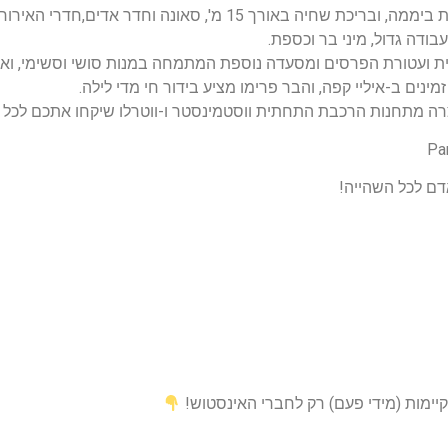
יש במקום מכון כושר מאובזר במלואו שפועל 24 שעות ביממה, ובריכת שחי
עבודה גדול, מיני בר וכספת.
נים ב-איליי קפה, והבר פרימו מציע בידור חי מדי לילה.
רה מתחנות הרכבת התחתית ווסטמינסטר ו-ווטרלו שיקחו אתכם לכל ה
יימות (מידי פעם) רק לחברי האינסטוש!