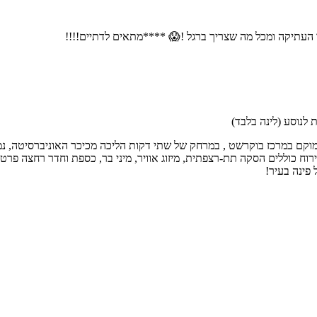
ן 4* מעלף עם ביקורות מעולות!! ממוקם במרכז בוקרשט , במרחק של שתי דקות הליכה מכיכר
האירוח כוללים הסקה תת-רצפתית, מיזוג אוויר, מיני בר, כספת וחדר רחצה 
פינה בעיר!