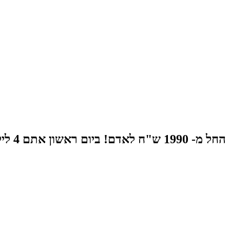
החל מ- 1990 ש"ח לאדם! ביום ראשון אתם 4 לילות בבוקרשט😵😵😵