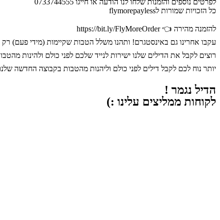
לפרטים נוספים והזמנות שלחו לנו הודעה או חייגו 0733744555
כל הזכויות שמורות לflymorepayless
להזמנה מהירה 👈 https://bit.ly/FlyMoreOrder
עקבו אחרינו גם באינסטגרם! ותהנו משלל הטבות שקיימות (מידי פעם) רק לחברי האינסטוש!👈flymorepayless
רוצים לקבל את הדילים שלנו ישירות לנייד שלכם לפני כולם ולהינות מהטבות ??!! הרשמו עכשיו 👈
יותר נוח לכם לקבל דילים לפני כולם וליהנות מהטבות בקבוצה החדשה שלנו בטלגרם ? כנסו ללינק 
הדיל נגמר !
לקוחות ממליצים עלינו :)