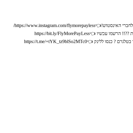
https://www.instagram.com//
https://bit.ly/FlyMorePayLess
https://t.me/+tYK_tz9blSo2MTc0