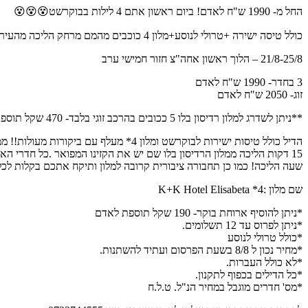
החל מ- 1990 ש"ח לאדם! ביום ראשון אתם 4 לילות בבוקרשט😵😵😵
כולל טיסה ישירה +טרולי לנוסע+מלון 4 כוכבים מהמם מרחק הליכה מהעיר העתיקה ומכל מה שצריך ברגל !😱 ****מתאים לדתיים!!!!
21/8-25/8 – הלוך ראשון אחה"צ חזור חמישי ערב
3 בחדר- 1990 ש"ח לאדם
זוג- 2050 ש"ח לאדם
**ניתן לשדרג למלון רדיסון בלו 5 ככובים בהרכב זוגי בלבד- 470 שקל תוספת לנוסע (לינה בלבד)
הדיל כולל טיסות ישירות לבוקרשט ומלו
15 דקות הליכה ממלון הרדיסון בלו שם יש את הקזינו המפואר .כל חדרי 
שעה הליכה! כמו כן תחבורה ציבורית קרובה למלון ותיקח אתכם בקלות לכל 
שם מלון :4* K+K Hotel Elisabeta
*ניתן להוסיף ארוחת בוקר- 190 שקל תוספת לאדם
*ניתן לפרוס עד 12 תשלומים.
*כולל טרולי לנוסע
*מחיר נכון ל 8/8 בשעת הפרסום ועתיד להשתנות.
*לא כולל העברות.
*כל הדילים בכפוף לתקנון.
*מס' חדרים מוגבל במחיר הנ"ל. ט.ל.ח