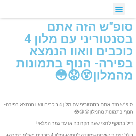
יצירת קשר
דילים חמים
ארכיון דילים
לקוחות ממליצים עלינו :)
קבלת דילים לווטסאפ
סופ"ש הזה אתם
בסנטוריני עם מלון 4
כוכבים וואוו הנמצא
בפירה- הנוף בתמונות
מהמלון😵😟😳
סופ"ש הזה אתם בסנטוריני עם מלון 4 כוכבים וואוו הנמצא בפירה-
הנוף בתמונות מהמלון😵😟😳
דיל בתוקף לחצי שעה הקרובה או עד גמר המלאי!
כולל טיסות ישירות+מזוודה לנוסע+ ומלון 4 כוכבים מעלף בפירה+