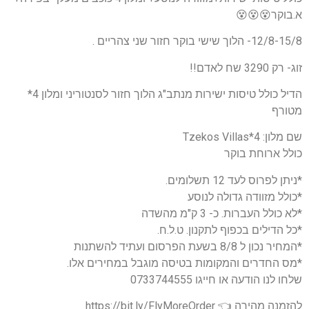
א.בוקר😵😵😵
12/8-15/8- הלוך שישי בוקר חזור שני צהריים .
זוג- רק 3290 שח לאדם!!
הדיל כולל טיסות ישירות מנתב"ג הלוך חזור לסנטוריני ומלון 4*
מטורף
שם מלון: 4*Tzekos Villas
כולל ארוחת בוקר
*ניתן לפרוס לעד 12 תשלומים.
*כולל מזוודה גדולה לנוסע
*לא כולל העברות. כ- 3 ק"מ מהשדה
*כל הדילים בכפוף לתקנון. ט.ל.ח.
*המחיר נכון ל 8/8 בשעת הפרסום ועתיד להשתנות
*מס החדרים והמקומות בטיסה מוגבל במחירים אלו.
שלחו לנו הודעה או חייגו 0733744555
להזמנה מהירה 👈 https://bit.ly/FlyMoreOrder