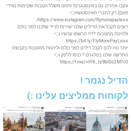
עקבו אחרינו גם באינסטגרם! ותהנו משלל הטבות שקיימות (מידי
פעם) רק לחברי האינסטוש!👈
https://www.instagram.com/flymorepayless/
רוצים לקבל את הדילים שלנו ישירות לנייד שלכם לפני כולם
ולהינות מהטבות ??!! הרשמו עכשיו 👈
https://bit.ly/FlyMorePayLess
יותר נוח לכם לקבל דילים לפני כולם וליהנות מהטבות בקבוצה
החדשה שלנו בטלגרם ? כנסו ללינק 👈
https://t.me/+tYK_tz9blSo2MTc0
הדיל נגמר !
לקוחות ממליצים עלינו :)