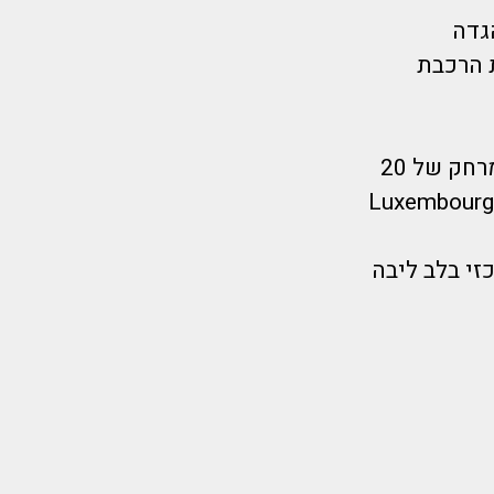
תוסס שעל הגדה
ם בלבד מתחנת הרכבת
סן ז'רמן דה פרה (Saint Germain des Pres) ומגדל אייפל נמצאים במרחק של 20
דקות נסיעה במטרו. המלון מרוחק 15 דקות הליכה מגני לוקסמבורג (Luxembourg
ספורד המרכזי בלב ליבה