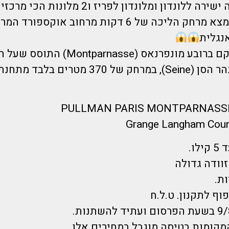
ונדון ומלונדון לפריז ו2 מלונות הכי מרכזיים שיש
המלון בלונדון נמצא מרחק הליכה של 6 דקות מרחוב אוק
נגלית
מלון בפריז ממוקם ברובע מונפרנאס (Montparnasse) ה
השמאלית של נהר הסן (Seine), במרחק של 370 מטרי
ו.
זוודה גדולה
ת.
וף לתקנון. ט.ל.ח
מקומות בטיסה מוגבל במחירים אלו.