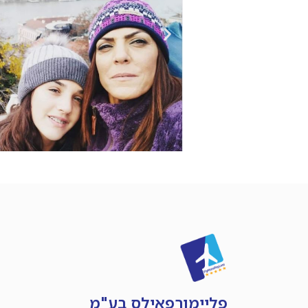
פליימורפאילס בע"מ