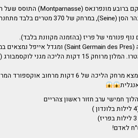
מלון בפריז ממוקם ברובע מונפרנאס (Montparnasse) ה
השמאלית של נהר הסן (Seine), במרחק של 370 מטרי
המלון בלונדון נמצא מרחק הליכה של 6 דקות מרחוב אוק
נגלית