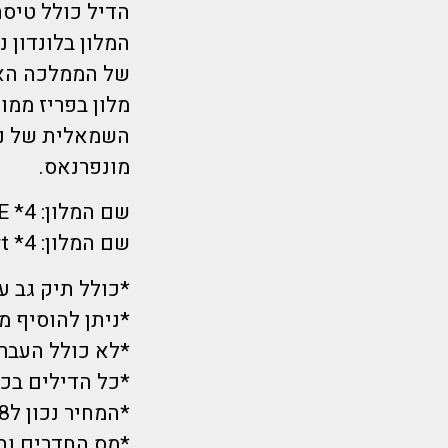
הדיל כולל טיסה ישירה לל
של הממלכה הא
מונפרנאס.
שם המלון: 4* PULLMAN PARIS MONTPARNASSE
שם המלון: 4* Grange Langham Court
*כולל תיק גב עד 5 קיל
*ניתן להוסיף מ
*לא כולל העברו
*כל הדילים בכפ
*המחיר נכון ל9/8 בשעת הפרסום ועתיד להשתנות.
*מס החדרים וה