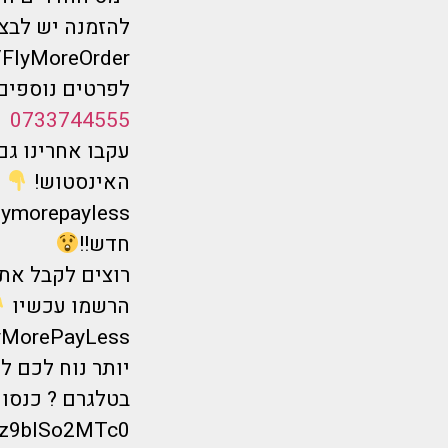
להזמנה יש לבצע
ly/FlyMoreOrder
לפרטים נוספים 
0733744555
עקבו אחרינו גם
האינסטוש!
lymorepayless/
חדש!!
רוצים לקבל את 
הרשמו עכשיו
FlyMorePayLess
יותר נוח לכם ל
בטלגרם ? כנסו 
_tz9blSo2MTc0