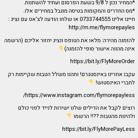
*המחיר נכון ל 9/8 בשעת הפרסום ועתיד להשתנות.
*מס החדרים והמקומות בטיסה מוגבל במחירים אלו.
חייגו אלינו 0733744555 או שלחו הודעה לצ'אט עם נציג :
http://m.me/flymorepayles
להזמנה מהירה: מלאו את הטופס ונציג יחזור אליכם (הרשמה
אינה מהווה אישור סופי להזמנה)
https://bit.ly/FlyMoreOrder
עקבו אחרינו באינסטגרם! ותהנו משלל הטבות שקיימות רק
לחברי האינסטוש!
https://www.instagram.com/flymorepayless/
רוצים לקבל את הדילים שלנו ישירות לנייד לפני כולם
ולהינות מהטבות ??!! הרשמו
https://bit.ly/FlyMorePayLess