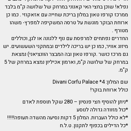
נפלא! שוכן בחצי האי קאנוני במרחק של שלושה ק"מ בלבד
ממרכז קורפו טאון במלון בריכת שחייה עם אזאקוזי . כמו כן
ארוחת הבוקר מוגשת על טרסה המשקיפה למפרץ- משהו
מטורף .
החדרים נפתחים למרפסת עם נוף ללגונה או לגן, וכוללים
מיזוג אוויר, כמו כן יש בריכה לילדים ובמתקני השעשועים. יש
גם מרכז כושר .קורפו טאון ובה המבצר הוונציאני) נמצאת
במרחק של שלושה ק"מ, וארמון אכיליון נמצא במרחק של 5
ק"מ.
שם המלון: 4* Divani Corfu Palace
כולל ארוחת בוקר!
*ניתן להוסיף חצי פנסיון – 280 שקל תוספת לאדם
*כול מזוודה גדולה לנוסע
*לא כולל העברות. המלון 5 דקות נסיעה מהשדה תעופה!!!!!
*כל הדילים בכפוף לתקנון. ט.ל.ח