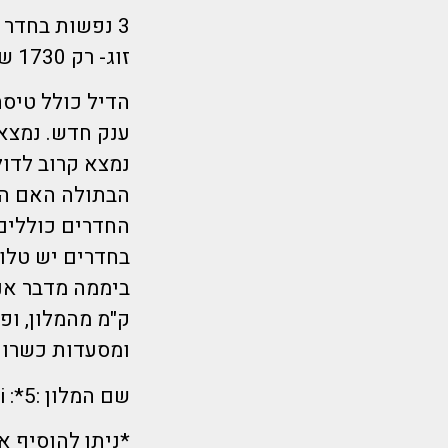
3 נפשות בחדר – רק 1690 ש"ח לאדם
זוג- רק 1730 ש"ח לאדם.
נמצא קרוב לדול
החדרים כוללים 
ומסעדות כשרות
שם המלון :5*: Best Western Premier Batumi
*ניתן להוסיף ארוחת בוקר 