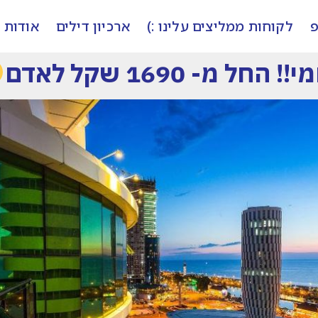
פ
לקוחות ממליצים עלינו :)
ארכיון דילים
אודות
החל מ- 1690 שקל לאדם