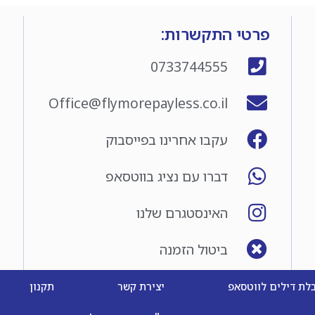
פרטי התקשרות:
0733744555
Office@flymorepayless.co.il
עקבו אחרינו בפייסבוק
דברו עם נציג בווטסאפ
האינסטגרם שלנו
ביטול הזמנה
לת דילים לווטסאפ
יצירת קשר
תקנון