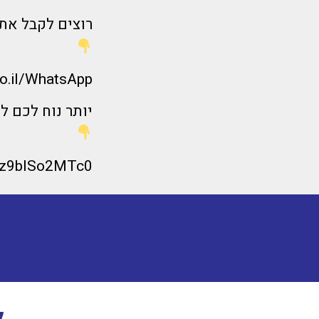
רוצים לקבל את 
co.il/WhatsApp
יותר נוח לכם ל
_tz9blSo2MTc0
ל