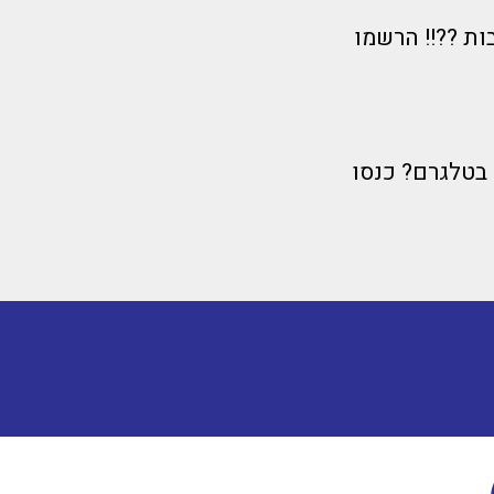
ות ??!! הרשמו
 בטלגרם? כנסו