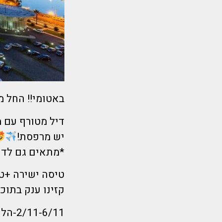
באטומי!! החל מ- 1690 שקל ל
דיל מטורף עם מלון 5 כוכבים שיש בו קזינו חדש!! אמא
יש מרפסת!
*מתאים גם לדת
קזינו ענק בתוכו
2/11-6/11-הלוך רביעי בוקר חזור ראשון צהריים