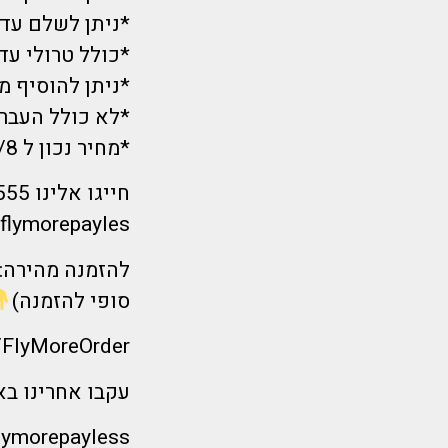
*ניתן לשלם עד 12 תשלומי
*כולל טרולי עד 7 ק"ג
*ניתן להוסיף מ
*לא כולל העבר
*מחיר נכון ל 15/8 בשעת הפרסום ועתיד להשתנות.
/flymorepayles
להזמנה מהירה: 
סופי להזמנה)
ly/FlyMoreOrder
עקבו אחרינו ב
lymorepayless/