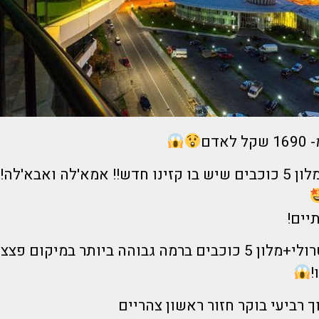
אדם
'לה ואבא'לה!!!
יים!
טיסה ישירה +טרולי+מלון 5 כוכבים ברמה גבוהה ביותר במיק
!