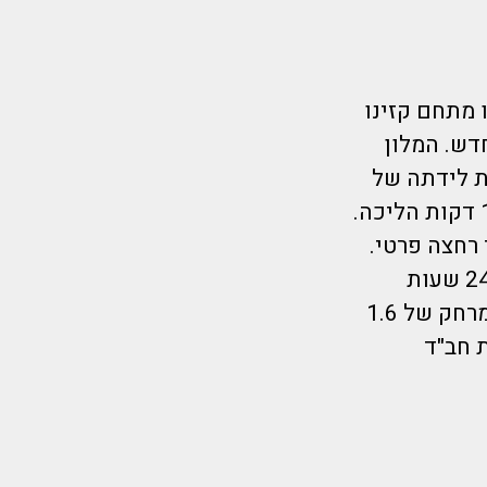
! ובותכו מתחם קזינו
רה החדש. המלון
ת לידתה של
הבתולה האם הקדושה. כמו כן כיכר אירופה נמצאת במרחק של כ-19 דקות הליכה.
 רחצה פרטי.
בחדרים יש טלוויזיה בלוויין בעלת מסך שטוח. דלפק הקבלה הפועל 24 שעות
ביממה מדבר אנגלית, רוסית וגיאורגית. פארק המים באטומי נמצא במרחק של 1.6
דתיים בית חב"ד