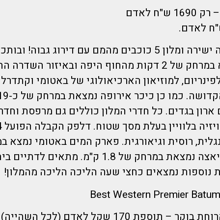
הדיל כולל טיסה ישירה ומלון 5 כוכבים מהמם עם דירוג גבוה
ענק חדש. נמצא במרחק של 2 דקות מהחוף היפה ובאיזור השד
פינריום, למוזיאון הארכיאולוגי של באטומי וקתדרל
ארון בגדים. כל חדרי המלון כוללים גם מרפסת וחדר
ק"מ מהמלון, ופיאצה נמצאת במרחק של 1.8 ק"מ. מתאים ל
 נוספות נמצאים כחצי שעה הליכה הליכה מהמלון!
– תוספת 170 שקל לאדם (לכל השהייה)