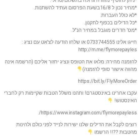
*ניתן להוסיף מזוודה גדולה בתשלום/טרולי.
*מחיר נכון ל 16/8בשעת הפרסום ועתיד להשתנות.
*לא כולל העברות.
*כל הדילים בכפוף לתקנון.
*מס' חדרים מוגבל במחיר הנ"ל.
חייגו אלינו 0733744555 או שלחו הודעה לצ'אט עם נציג :
http://m.me/flymorepayles
להזמנה מהירה: מלאו את הטופס ונציג יחזור אליכם (הרשמה אינה
מהווה אישור סופי להזמנה)
https://bit.ly/FlyMoreOrder
עקבו אחרינו באינסטגרם! ותהנו משלל הטבות שקיימות רק לחברי
האינסטוש!
https://www.instagram.com/flymorepayless/
רוצים לקבל את הדילים שלנו ישירות לנייד לפני כולם ולהינות
מהטבות ??!! הרשמו