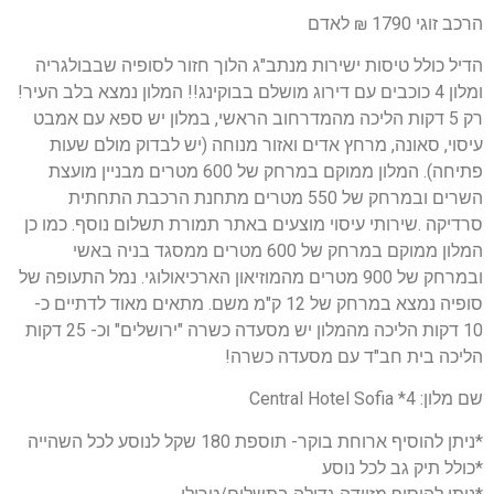
הרכב זוגי 1790 ₪ לאדם
הדיל כולל טיסות ישירות מנתב"ג הלוך חזור לסופיה שבבולגריה
ומלון 4 כוכבים עם דירוג מושלם בבוקינג!! המלון נמצא בלב העיר!
רק 5 דקות הליכה מהמדרחוב הראשי, במלון יש ספא עם אמבט
עיסוי, סאונה, מרחץ אדים ואזור מנוחה (יש לבדוק מולם שעות
פתיחה). המלון ממוקם במרחק של 600 מטרים מבניין מועצת
השרים ובמרחק של 550 מטרים מתחנת הרכבת התחתית
סרדיקה .שירותי עיסוי מוצעים באתר תמורת תשלום נוסף. כמו כן
המלון ממוקם במרחק של 600 מטרים ממסגד בניה באשי
ובמרחק של 900 מטרים מהמוזיאון הארכיאולוגי. נמל התעופה של
סופיה נמצא במרחק של 12 ק"מ משם. מתאים מאוד לדתיים כ-
10 דקות הליכה מהמלון יש מסעדה כשרה "ירושלים" וכ- 25 דקות
הליכה בית חב"ד עם מסעדה כשרה!
שם מלון: 4* Central Hotel Sofia
*ניתן להוסיף ארוחת בוקר- תוספת 180 שקל לנוסע לכל השהייה
*כולל תיק גב לכל נוסע