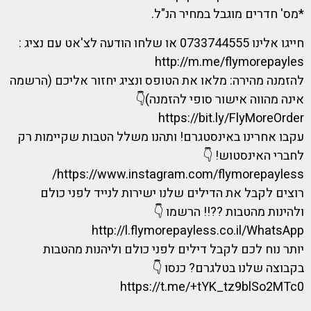
*מס' חדרים מוגבל במחיר הנ"ל.
חייגו אלינו 0733744555 או שלחו הודעה לצ'אט עם נציג :
http://m.me/flymorepayles
להזמנה מהירה: מלאו את הטופס ונציג יחזור אליכם (הרשמה
אינה מהווה אישור סופי להזמנה)👇
https://bit.ly/FlyMoreOrder
עקבו אחרינו באינסטגרם! ותהנו משלל הטבות שקיימות רק
לחברי האינסטוש! 👇
https://www.instagram.com/flymorepayless/
רוצים לקבל את הדילים שלנו ישירות לנייד לפני כולם
ולהינות מהטבות ??!! הרשמו 👇
http://l.flymorepayless.co.il/WhatsApp
יותר נוח לכם לקבל דילים לפני כולם וליהנות מהטבות
בקבוצה שלנו בטלגרם? כנסו 👇
https://t.me/+tYK_tz9blSo2MTc0