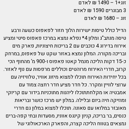
זוג+1 – 1490 ₪ לאדם
3 מבוגרים 1590 ₪ לאדם
זוג – 1680 ₪ לאדם
הדיל כולל טיסות ישירות הלוך חזור לפאפוס כשעה ורבע
טיסה מנתב"ג ומלון 4* נפלא נמצא במרכז פאפוס סיטי ומציע
אירוח בדירוג 4 כוכבים עם 2 בריכות חיצוניות, פארק מים
ובריכה מקורה. המלון נמצא באזור שקט של פאפוס, במרחק
כ-15 דקות הליכה מנמל קאטו פאפוס ו-900 מ’ מהחוף הכי
קרוב, חדרי האירוח מרוהטים וכוללים מרפסות עם נוף לאזור.
בכל יחידות האירוח תוכלו למצוא מיזוג אוויר, טלוויזיה עם
ערוצי לוויין ומקרר. כל חדר מציע חדר רחצה צמוד עם
אמבטיה או מקלחתתוכלו ליהנות מתוכניות בידור עם קריוקי
ומוזיקה חיה ביום ובלילה. במלון יש מרכז כושר ובריאות
מאובזר במלואו עם סאונה. תוכלו למצוא במלון גם חדרי
כנסים, בר בריכה, קניון קינגס אווניו, מסעדות ובתי קפה-ברים
נמצאים בטווח הליכה קצרה, והפארק הארכאולוגי של