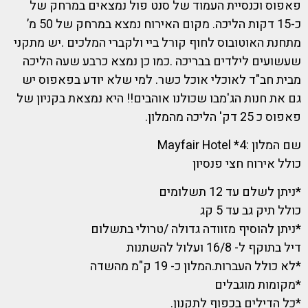
פאפוס וכנסיית העמוד של סנט פול נמצאים במרחק של
כ-15 דקות הליכה. מקום האירוח נמצא במרחק של 50 מ’
מתחנת האוטובוס לחוף קורל ביי ולקברי המלכים .יש מתקני
שעשועים לילדים בבריכה .כמו כן נמצא כרבע שעה הליכה
מבית חב"ד לאוכלי אוכל כשר. למי שלא יודע בפאפוס יש
גם את חנות הג'מבו שכולנו אוהבים!! היא נמצאת בקניון של
פאפוס כ 25 דק' הליכה מהמלון.
שם המלון :4* Mayfair Hotel
כולל אירוח חצי פנסיון
*ניתן לשלם עד 12 תשלומים
כולל תיק גב עד 5 קג
*ניתן להוסיף מזוודה גדולה /טרולי בתשלום
דיל בתוקף ל- 16/8 ועלול להשתנות
*לא כולל העברות.המלון כ- 19 ק"מ מהשדה
*מקומות מוגבלים
*כל הדילים בכפוף לתקנון.