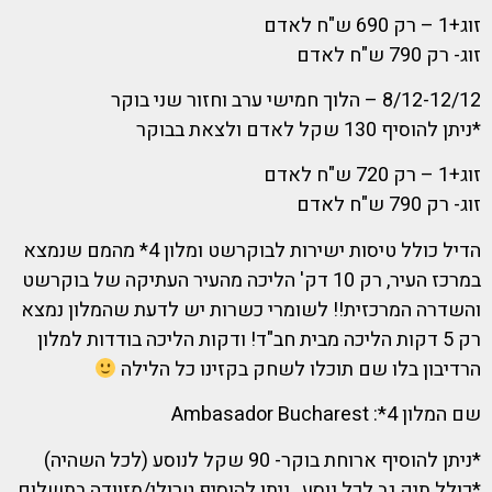
זוג+1 – רק 690 ש"ח לאדם
זוג- רק 790 ש"ח לאדם
8/12-12/12 – הלוך חמישי ערב וחזור שני בוקר
*ניתן להוסיף 130 שקל לאדם ולצאת בבוקר
זוג+1 – רק 720 ש"ח לאדם
זוג- רק 790 ש"ח לאדם
הדיל כולל טיסות ישירות לבוקרשט ומלון 4* מהמם שנמצא
במרכז העיר, רק 10 דק' הליכה מהעיר העתיקה של בוקרשט
והשדרה המרכזית!! לשומרי כשרות יש לדעת שהמלון נמצא
רק 5 דקות הליכה מבית חב"ד! ודקות הליכה בודדות למלון
הרדיבון בלו שם תוכלו לשחק בקזינו כל הלילה
שם המלון 4*: Ambasador Bucharest
*ניתן להוסיף ארוחת בוקר- 90 שקל לנוסע (לכל השהיה)
*כולל תיק גב לכל נוסע , ניתן להוסיף טרולי/מזוודה בתשלום