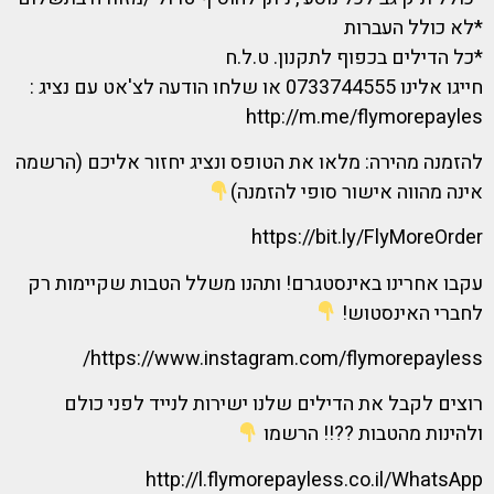
*לא כולל העברות
*כל הדילים בכפוף לתקנון. ט.ל.ח
חייגו אלינו 0733744555 או שלחו הודעה לצ'אט עם נציג :
http://m.me/flymorepayles
להזמנה מהירה: מלאו את הטופס ונציג יחזור אליכם (הרשמה
אינה מהווה אישור סופי להזמנה)
https://bit.ly/FlyMoreOrder
עקבו אחרינו באינסטגרם! ותהנו משלל הטבות שקיימות רק
לחברי האינסטוש!
https://www.instagram.com/flymorepayless/
רוצים לקבל את הדילים שלנו ישירות לנייד לפני כולם
ולהינות מהטבות ??!! הרשמו
http://l.flymorepayless.co.il/WhatsApp