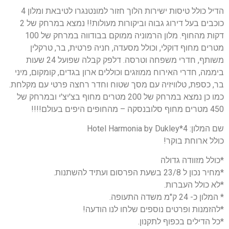
הדיל כולל טיסות ישירות הלוך חזור למונטנגרו לטיבאת ומלון 4
כוכבים בעל דירוג גבוה וביקורות מעולות!! נמצא במרחק של 2
דקות מהחוף. מלון הרמוניה ממוקם בבודווה במרחק של 100
מטרים מחוף דוקלי, וכולל מסעדה, חניה פרטית, בר, טרקלין
משותף, חדרי משפחה וטרסה. דלפק קבלה שפועל 24 שעות
ביממה, חדרי האירוח ממוזגים וכוללים ארון בגדים, קומקום, מיני
בר, כספת, טלוויזיה עם מסך שטוח וחדר רחצה פרטי עם מקלחת.
כמו כן נמצא במרחק של 200 מטרים מחוף בצ'יצ'י ובמרחק של
450 מטרים מחוף סלובנסקה – מהחופים היפים בעולם!!!!
שם המלון: 4*Hotel Harmonia by Dukley
כולל ארוחת בוקר!
*כולל מזוודה גדולה
*מחיר נכון ל 23/8 בשעת הפרסום ועתיד להשתנות.
*לא כולל העברות.
* המלון כ- 24 ק"מ משדה התעופה.
*להזמנות ופרטים נוספים שלחו לנו הודעה!
*כל הדילים בכפוף לתקנון.