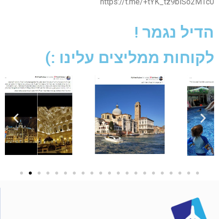
https://t.me/+tYK_tz9blSo2MTc0
הדיל נגמר !
לקוחות ממליצים עלינו :)