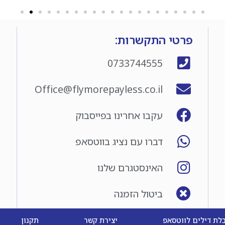
פרטי התקשרות:
0733744555
Office@flymorepayless.co.il
עקבו אחרינו בפייסבוק
דברו עם נציג בווטסאפ
האינסטגרם שלנו
ביטול הזמנה
לת דילים לווטסאפ
יצירת קשר
תקנון