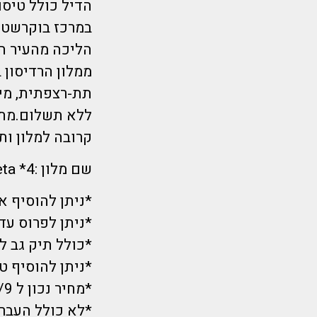
במרכז בוקרשט 
ממלון הרדיסון 
תת-רצפתית, מיז
ללא תשלום.מתאי
קרובה למלון ות
שם מלון :4* K+K Hotel Elisabeta
*ניתן להוסיף ארוחת בוקר- 150 ש
*ניתן לפרוס עד 12 תשלומים
*כולל תיק גב ל
*ניתן להוסיף ט
*מחיר נכון ל 1/9 בשעת הפרסום ועתיד להשתנות.
*לא כולל העברו