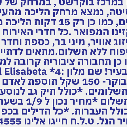
 במרכז בוקרשט , במרחק של ש
יטה, נמצא מרחק הליכה מהעי
האתרים התיירותיים, כמו כן ר
ינו המפואר .כל חדרי האירוח 
וג אוויר, מיני בר, כספת וחדר
פוח ללא תשלום.מתאים לדתיים
כן תחבורה ציבורית קרובה למ
פרוס עד 12 תשלומים. *כולל תיק גב לנ
טרולי/מזוודה בת
לל העברות. *כל הדילים בכפו