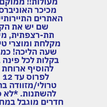
מעולות!! ממוקם
מכיכר האוניברס
שם יש את הקז
תת-רצפתית, מיז
מקלחת ומוצרי טי
שעה הליכה! כמו 
ל
להשתנות. *לא כו