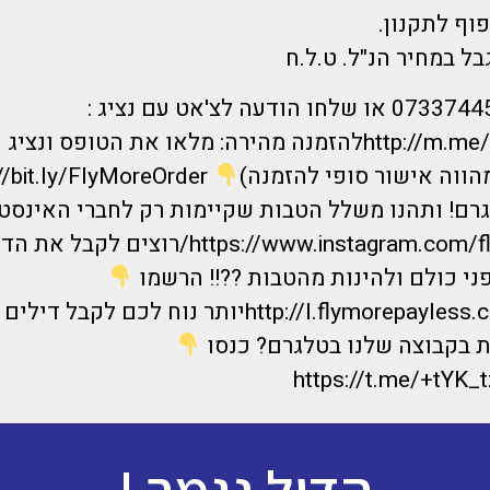
וף לתקנון.
בל במחיר הנ"ל. ט.ל.ח
חייגו אלינו 0733744555 או שלחו הודעה לצ'אט עם נציג :
http://m.me/flymorepaylesלהזמנה מהירה: מלאו את הטופס ו
ווה אישור סופי להזמנה)
גרם! ותהנו משלל הטבות שקיימות רק לחברי האינסט
https://www.instagram.com/flymorepayless/רוצי
פני כולם ולהינות מהטבות ??!! הרשמו
http://l.flymorepayless.co.il/WhatsAppיותר נוח לכם 
ת בקבוצה שלנו בטלגרם? כנסו
https://t.me/+tYK