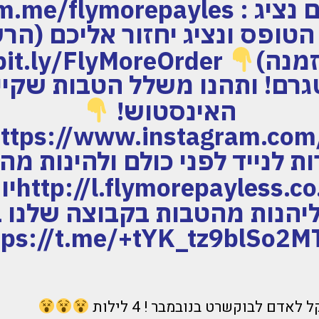
הטופס ונציג יחזור אליכם (הר
זמנה)
גרם! ותהנו משלל הטבות שקיי
האינסטוש!
ות לנייד לפני כולם ולהינות מה
tsApp
וליהנות מהטבות בקבוצה שלנו 
tps://t.me/+tYK_tz9blSo2M