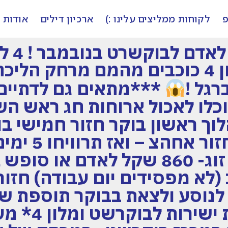
פ
לקוחות ממליצים עלינו :)
ארכיון דילים
אודות
טיסה ישירה +מלון 4 כוכבים מהמם מרח
רגל !
***מתאים גם לדתיים!
כלו לאכול ארוחות חג ראש הש
20/11-2 -הלוך ראשון בוקר חזור חמיש
(לא מפסידים יום עבודה) חזור 
הדיל כולל טי