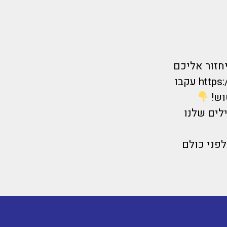
נציג יחזור אליכם
https://bit.ly/FlyMoreOrder עקבו
וש!
ם לקבל את הדילים שלנו
לקבל דילים לפני כולם