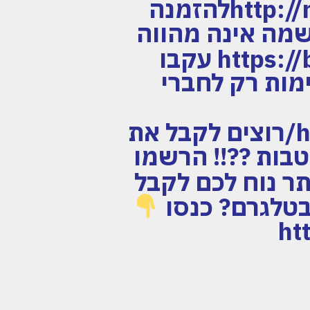
הודעה לצ'אט עם נציג : http://m.me/flymorepaylesלהזמנה
שמה אינה מהווה
https://bit.ly/FlyMoreOrder עקבו
מות רק לחברי
https://www.instagram.com/flymorepayless/רוצים לקבל את
טבות ??!! הרשמו
http://l.flymorepayless.co.il/Whaיותר נוח לכם לקבל
בטלגרם? כנסו
ht