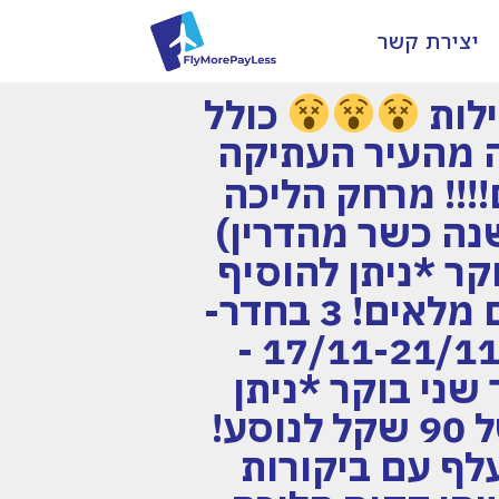
יצירת קשר
כולל
ק הליכה מהעיר העתיקה
!!! מרחק הליכה
נה כשר מהדרין)
י בוקר *ניתן להוסיף
80 שקל לנוסע ולחזור אחהצ – ואז תרוויחו 5 ימים מלאים! 3 בחדר-
690 שקל לאדם זוג- 860 שקל לאדם או סופש 17/11-21/11 -
שני בוקר *ניתן
להוסיף 180 שקל לנוסע ולצאת בבוקר תוספת של 90 שקל לנוסע!
סות ישירות לבוקרשט ומלון 4* מעלף עם ביקורות