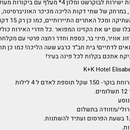
הדיל כולל טיסות ישירות לבוקרשט ומלון 4* מעלף עם 
, במרחק של שתי דקות הליכה מכיכר האוניברסיטה, 
הליכה מהעיר העתיקה ומ
בלו שם יש את הקזינו המפואר .כל חדרי האירוח כול
וג אוויר, מיני בר, כספת וחדר רחצה פרטי עם מקלחת
ם לדתיים! בית חב"ד כרבע שעה הליכה! כמו כן תחב
יקח אתכם בקלות לכל פינה בעיר!
קל תוספת לאדם ל 4 לילות
.
נוסע
רולי/מזוודה בתשלום
ת.