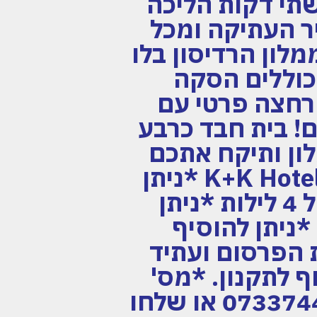
תי דקות הליכה
ר העתיקה ומכל
ק 15 דקות הליכה ממלון הרדיסון בלו
כוללים הסקה
 רחצה פרטי עם
! בית חבד כרבע
לון ותיקח אתכם
בקלות לכל פינה בעיר! שם מלון :4* K+K Hotel Elisabeta *ניתן
להוסיף ארוחת בוקר- 150 שקל תוספת לאדם ל 4 לילות *ניתן
וסע *ניתן להוסיף
שלום *מחיר נכון ל 1/9 בשעת הפרסום ועתיד
ף לתקנון. *מס'
חדרים מוגבל במחיר הנל. ט.ל.ח חייגו אלינו 0733744555 או שלחו