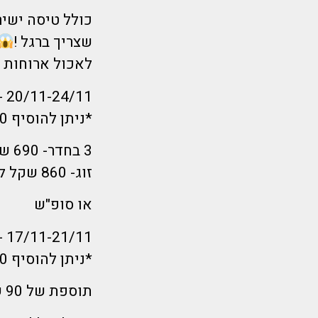
שצריך ברגל !
לאכול ארוחות 
20/11-24/11 -הלוך ראשון בוקר חזור חמישי בוקר
*ניתן להוסיף 80 שקל לנוסע ולחזור אחה"צ – ואז תרוויחו 5 ימים מלאים!
3 בחדר- 690 שקל לאדם
זוג- 860 שקל לאדם
או סופ"ש
17/11-21/11 -הלוך חמישי ערב (לא מפסידים יום עבודה) חזור שני בוקר
*ניתן להוסיף 180 שקל לנוסע ולצאת בבוקר
תוספת של 90 שקל לנוסע!