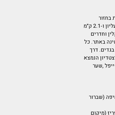
רה של 4:20 שעות במילאנו ו- 5 שעות בחזור
בבוקרשט ומלון בפריז שוכן בגנווילייר , 300 מטרים מבית המשפט העליון ו-2.1 ק"מ
ין וחדרים
ינה באתר. כל
בגדים. דרך
צטדיון הנמצא
ייפל ,שער
יפה (שברור
ליציע של פריז (מיקום