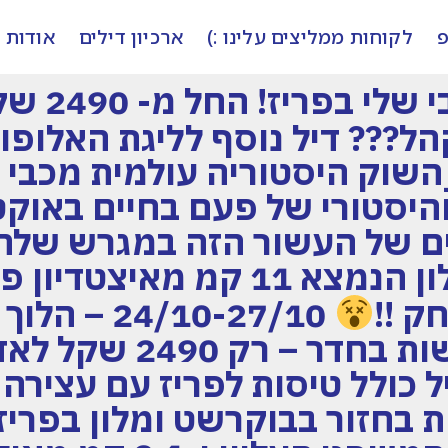
פ
לקוחות ממליצים עלינו :)
ארכיון דילים
אודות
חיפה חיפה
ל??? דיל נוסף לליגת האלופות 
וק היסטוריה עולמית מכבי ח
יסטורי של פעם בחיים באוקטו
ם של העשור הזה במגרש שלהם
הכולל טיסות+מלון הנמצא 11 ק
ק !!
24/10-27/10
ו ו- 5 שעות בחזור בבוקרשט ומלון בפרי