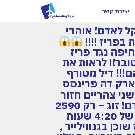
יצירת קשר
 מכבי שלי בפריז! החל מ- 2490 שקל לאדם! אוהדי
בפריז !!!!
יפה נגד פריז
בר!! לראות את
!!! דיל מטורף
מ מאיצטדיון פארק דה פרינסס
 – הלוך שני צהריים חזור
חמישי בוקר 3 נפשות בחדר – רק 2490 שקל לאדם! זוג – רק 2590
שקל לאדם! הדיל כולל טיסות לפריז עם עצירה של 4:20 שעות
ז שוכן בגנווילייר ,