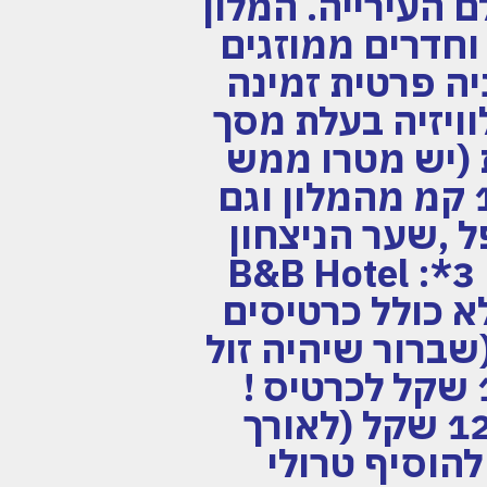
 העליון ו-2.1 קמ מאולם העירייה. המלון
וחדרים ממוזגים
יה פרטית זמינה
וויזיה בעלת מסך
ת (יש מטרו ממש
מול המלון) תוכלו להגיע לאיצטדיון הנמצא כ- 11 קמ מהמלון וגם
ל ,שער הניצחון
ועוד אתרי תיירות מטורפים של פריז. שם המלון 3*: B&B Hotel
PARIS GENNE *הדיל לא כולל כרטיסים
שברור שיהיה זול
יותר) יוכל לרכוש דרכנו כרטיסים החל מ- 1100 שקל לכרטיס !
ליציע של פריז (מיקום מאחורי השער) . או 1200 שקל (לאורך
נוסע עד 5 קג *ניתן להוסיף טרולי