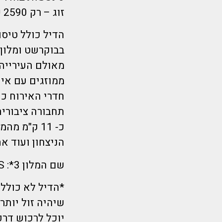
זוג – רק 2590 שקל לאדם!
מאולם העירייה.
ממוזגים עם אינ
חדרי האירוח כו
תחבורה ציבורית
כ- 11 ק"מ 
הניצחון ועוד א
שם המלון 3*: B&B Hotel PARIS GENNEVILLIERS ASNIERES
*הדיל לא כולל
שיהיה זול יותר)