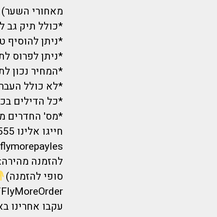
מאחורי השער) . או 1200 שקל (לאור
*כולל תיק גב לנוסע
*ניתן להוסיף ט
*ניתן לפרוס ל
*המחיר נכון לתאריך4/9 בשעת הפרסום ו
*לא כולל העברו
*כל הדילים בכפ
*מס' החדרים מו
/flymorepayles
להזמנה מהירה: 
סופי להזמנה)
ly/FlyMoreOrder
עקבו אחרינו ב