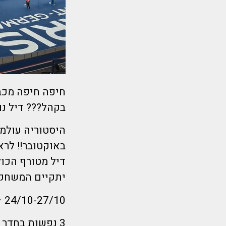
בקהל??? דיל נו
היסטוריה עולמי
באוקטובר!! לר
יתקיים המשחק 
24/10-27/10 – הלוך שני צהריים חזור חמישי בוקר
3 נפשות בחדר – רק 2490 שקל לאדם!