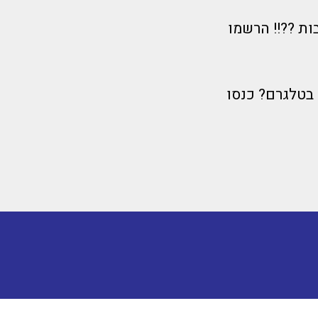
ות ??!! הרשמו
 בטלגרם? כנסו