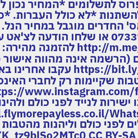
השתנות *לא כולל העברות. *כל
ס' החדרים מוגבל במחיר הנל. חי
0733744555 או שלחו הודעה לצ'אט
http://m.me/flymorepayles ל
כם (הרשמה אינה מהווה אישור 
https://bit.ly/FlyMoreOrder ע
ות שקיימות רק לחברי האינ
ישירות לנייד לפני כולם ולהינ
ם לפני כולם וליהנות מהטבות
tYK_tz9blSo2MTc0 CC BY-SA