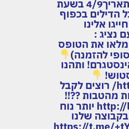
בתשלום *ניתן לפרוס לתשלומים *המחיר נכון לתאריך4/9 בשעת
 הדילים בכפוף
יגו אלינו
 עם נציג :
הזמנה מהירה: מלאו את הטופס
סופי להזמנה)
קבו אחרינו באינסטגרם! ותהנו
סטוש!
https://www.instagram.com/flymorepayless/ רוצים לקבל
ות מהטבות ??!!
http://l.flymorepayless.co.il/WhatsApp יותר נוח
 בקבוצה שלנו
https://t.me/+