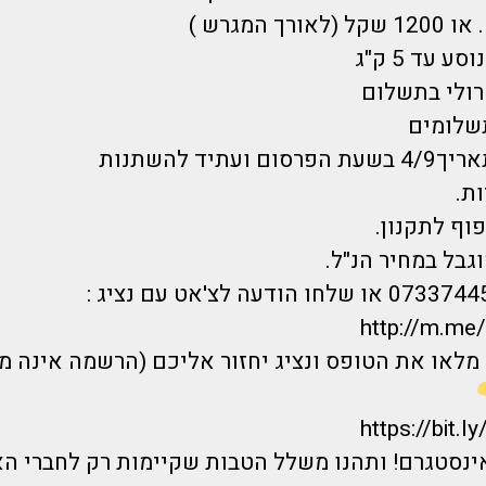
ך המגרש )
 עד 5 ק"ג
רולי בתשלום
תשלומים
עתיד להשתנות
ת.
וף לתקנון.
גבל במחיר הנ"ל.
חייגו אלינו 0733744555 או שלחו הודעה לצ'אט עם נציג :
http://m.me
מלאו את הטופס ונציג יחזור אליכם (הרשמה אינה מ
https://bit.
אינסטגרם! ותהנו משלל הטבות שקיימות רק לחברי ה