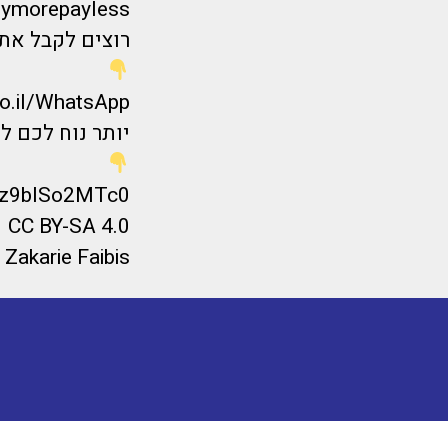
lymorepayless/
רוצים לקבל את 
co.il/WhatsApp
יותר נוח לכם ל
_tz9blSo2MTc0
CC BY-SA 4.0
Zakarie Faibis זכויות יוצרים תמונת האיצטדיון