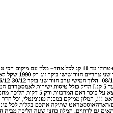
אמסטרדם בכריסמס💥🤩🥳 כולל טיסות ישירות+טרולי עד 10 קג ל
לדתיים! שופינג בפריי
!, המלון ממוקם במבנה מונומנטלי, וכל חדר ייחו
ית דאם/ראדהאוססטראט שתיקח אתכם בקלות לכל פינה 