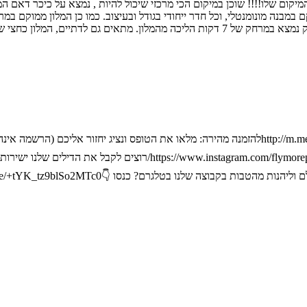
יכה מבית חב"ד או נסיעה קצרה בחשמלית.
באינסטגרם! ותהנו משלל הטבות שקיימות רק לחברי האינסטוש! 👇m.com/flymorepayless