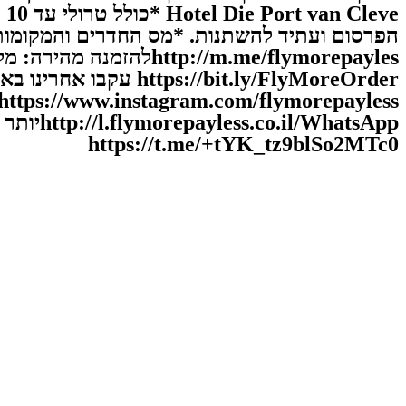
p://m.me/flymorepayles
//bit.ly/FlyMoreOrder
hatsApp
https://t.me/+tYK_tz9blSo2MTc0