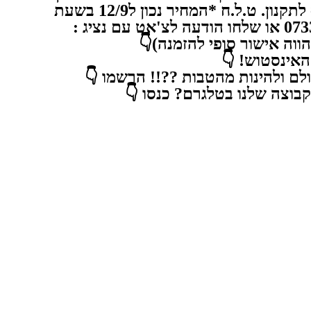
Hotel Die Port van Cleve *כולל טרולי עד 10 קג לכל נוסע *לא כולל העברות *כל הדילים בכפוף לתקנון. ט.ל.ח *המחיר נכון ל12/9 בשעת
הפרסום ועתיד להשתנות. *מס החדרים והמקומות בטיסה מוגבל במחירים אלו. חייגו אלינו 0733744555 או שלחו הודעה לצ'אט עם נציג :
אינה מהווה אישור סופי להזמנה)👇
חברי האינסטוש! 👇
ירות לנייד לפני כולם ולהינות מהטבות ??!! הרשמו 👇
יהנות מהטבות בקבוצה שלנו בטלגרם? כנסו 👇