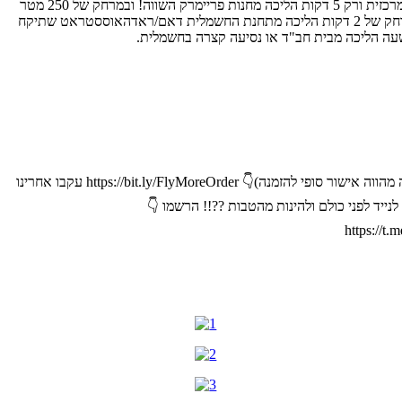
הדיל כולל טיסות ישירות לאמסטרדם המדהימה ומלון 4* עם דירוג 9.6 על המיקום שלו!!!! שוכן במיקום הכי מרכזי שיכול להיות , נמצא על כיכר דאם המרכזית ורק 5 דקות הליכה מחנות פריימרק השווה! ובמרחק של‏ 250 מטר
בלבד מרחוב הקניות המרכזי של אמסטרדם קאלברסטראט !!!, המלון ממוקם במבנה מונומנטלי, וכל חדר ייחודי בגודל ובעיצוב. כמו כן המלון ממוקם במרחק של 2 דקות הליכה מתחנת החשמלית דאם/ראדהאוססטראט שתיקח
חייגו אלינו 0733744555 או שלחו הודעה לצ'אט עם נציג : http://m.me/flymorepaylesלהזמנה מהירה: מלאו את הטופס ונציג יחזור אליכם (הרשמה אינה מהווה אישור סופי להזמנה)👇 https://bit.ly/FlyMoreOrder עקבו אחרינו
https://www.instagra/רוצים לקבל את הדילים שלנו ישירות לנייד לפני כולם ולהינות מהטבות ??!! הרשמו 👇