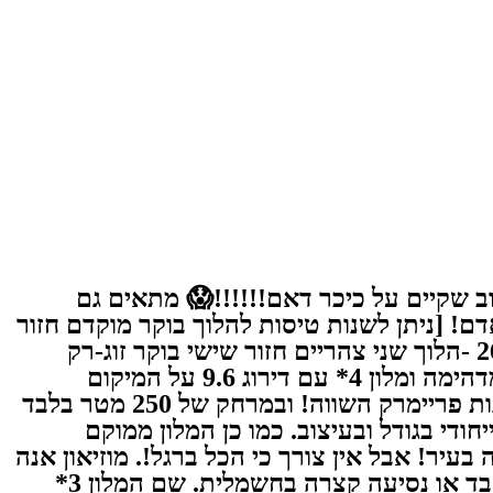
כל אחד+ מלון עם מיקום הכי טוב שקיים על כיכר דאם!!!!!!😱 מתאים גם
מרק!!!! 05/12-09/12 -הלוך שני צהריים חזור שישי בוקר זוג-רק 1990 שקל לאדם! [ניתן לשנות טיסות להלוך בוקר מוקדם חזור
ערב ב2390 שקל לאדם.] תאריכי סופש: 08/12-12/12 -הלוך חמישי ערב חזור שני בוקר 26/12-30/12 -הלוך שני צהריים חזור שישי בוקר זוג-רק
2090 שקל לאדם! [תאריכים אלו כוללים תיק גב עד 5 קג.] הדיל כולל טיסות ישירות לאמסטרדם המדהימה ומלון 4* עם דירוג 9.6 על המיקום
שלו!!!! שוכן במיקום הכי מרכזי שיכול להיות , נמצא על כיכר דאם המרכזית ורק 5 דקות הליכה מחנות פריימרק השווה! ובמרחק של‏ 250 מטר בלבד
די בגודל ובעיצוב. כמו כן המלון ממוקם
בעיר! אבל אין צורך כי הכל ברגל!. מוזיאון אנה
פרנק נמצא במרחק של 7 דקות הליכה מהמלון. מתאים גם לדתיים, המלון כחצי שעה הליכה מבית חבד או נסיעה קצרה בחשמלית. שם המלון 3*