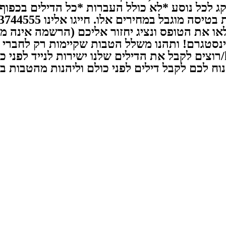
httלהזמנה מהירה: מלאו את הטופס ונציג יחזור אליכם (הרשמה 
https: עקבו אחרינו באינסטגרם! ותהנו משלל הטבות שקיימות רק ל
https://www.instagram.com/flymorepayless/רוצים לקבל את הדילים שלנו יש
http://l.flymorepayless.co.il/Wיותר נוח לכם לקבל דילים לפני כולם ול