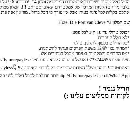
אתכם בקלות לכל פינה בעיר! אבל אין צורך כי הכל ברגל!. מוזיאון אנה פרנק נמצא במרחק של 7 דקות הליכה מהמלון. מתאים גם לדתיים, המלון כחצי שעה הל
שם המלון 3* Hotel Die Port van Cleve
*כולל טרולי עד 10 ק"ג לכל נוסע
*לא כולל העברות
*כל הדילים בכפוף לתקנון. ט.ל.ח
*המחיר נכון ל12/9 בשעת הפרסום ועתיד להשתנות.
*מס החדרים והמקומות בטיסה מוגבל במחירים אלו.
http://l.flymorepayless.co.il/WhatsAppיותר נוח לכם לקבל דילים לפני כולם וליהנות מהטבות בקבוצה שלנו בטלגרם? כנסו 👇https://t.me/+tYK_tz9blSo2MTc0
הדיל נגמר !
לקוחות ממליצים עלינו :)