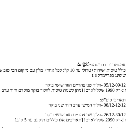
אמסטרדם בכריסמס💥🤩🥳
כולל טיסות ישירות+טרולי עד 10 ק"ג לכל אחד+ מלון עם מיקום הכי טוב שקיים על כיכר דאם!!!!!!😱 מתאים גם לדתיים!
שופינג בפריימרק!!!!
05/12-09/12 -הלוך שני צהריים חזור שישי בוקר
זוג-רק 1990 שקל לאדם! [ניתן לשנות טיסות להלוך בוקר מוקדם חזור ערב ב2390 שקל לאדם.]
תאריכי סופ"ש:
08/12-12/12 -הלוך חמישי ערב חזור שני בוקר
26/12-30/12 -הלוך שני צהריים חזור שישי בוקר
זוג-רק 2090 שקל לאדם! [תאריכים אלו כוללים תיק גב עד 5 ק"ג.]