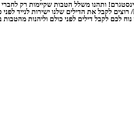
https: עקבו אחרינו באינסטגרם! ותהנו משלל הטבות שקיימות רק ל
https://www.instagram.com/flymorepayless/ רוצים לקבל את הדילים שלנו י
http://l.flymorepayless.co.il/W יותר נוח לכם לקבל דילים לפני כולם ו