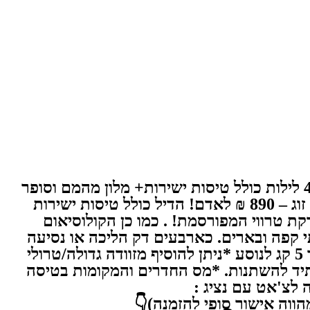
מה??! החל מ- 690 שקל לאדם לרומא בנובמבר 4 לילות?.?? ! 😲 🙀😳 מחיר של 3 קג דובדבנים!! 4 לילות כולל טיסות ישירות+ מלון מהמם וסופר
מרכזי 14/11-18/11- הלוך שני בוקר חזור שישי בוקר 4 בחדר- 690 ₪ לאדם! 3 בחדר- 790 ₪ לאדם! זוג – 890 ₪ לאדם! הדיל כולל טיסות ישירות
דרגות הספרדיות ומזרקת טרווי המפורסמת! . כמו כן הקולוסיאום
ת , בתי קפה ובארים. כארבעים דק הליכה או נסיעה
קצרה תמצאו אוכל כשר- לשומרי המסורת. שם המלון: 3* Hotel Kent לינה בלבד *כולל תיק גב עד 5 קג לנוסע *ניתן להוסיף מזוודה גדולה/טרולי
ף לתקנון. ט.ל.ח *המחיר נכון 12/9 בשעת הפרסום ועתיד להשתנות. *מס החדרים והמקומות בטיסה
flymo חייגו אלינו 0733744555 או שלחו הודעה לצ'אט עם נציג :
 אינה מהווה אישור סופי להזמנה)👇