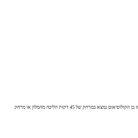
הדיל כולל טיסות ישירות לרומא ומלון 3* נהדר ממוקם במרכז רומא, כ- 27 דקות מהמלון תמצאו את המדרגות הספרדיות ומזרקת טרווי המפורסמת! . כמו כן הקולוסיאום נמצא במרחק של 45 דקות הליכה מהמלון או מרחק