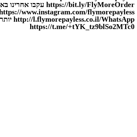
//bit.ly/FlyMoreOrder
hatsApp
https://t.me/+tYK_tz9blSo2MTc0