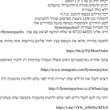
*כולל תיק גב עד 5 ק"ג לנוסע
*ניתן להוסיף מזוודה גדולה/טרולי בתשלום
*לא כולל העברות
*כל הדילים בכפוף לתקנון. ט.ל.ח
*המחיר נכון 12/9 בשעת הפרסום ועתיד להשתנות.
*מס החדרים והמקומות בטיסה מוגבל במחירים אלו.
כל הזכויות שמורות לflymorepayless
חייגו אלינו 0733744555 או שלחו הודעה לצ'אט עם נציג : http://m.me/flymorepayles
להזמנה מהירה: מלאו את הטופס ונציג יחזור אליכם (הרשמה אינה מהווה איש
https://bit.ly/FlyMoreOrder
עקבו אחרינו באינסטגרם! ותהנו משלל הטבות שקיימות רק לחברי האינסטו
https://www.instagram.com/flymorepayless/
רוצים לקבל את הדילים שלנו ישירות לנייד לפני כולם ולהינות מהטבות ??!!
http://l.flymorepayless.co.il/WhatsApp
יותר נוח לכם לקבל דילים לפני כולם וליהנות מהטבות בקבוצה שלנו בטלגרם?
https://t.me/+tYK_tz9blSo2MTc0