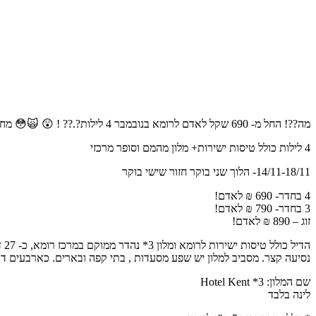
מה??! החל מ- 690 שקל לאדם לרומא בנובמבר 4 לילות?.?? ! 😲 🙀😳 מחיר של 3 ק"ג דובדבנים!!
4 לילות כולל טיסות ישירות+ מלון מהמם וסופר מרכזי
14/11-18/11- הלוך שני בוקר חזור שישי בוקר
4 בחדר- 690 ₪ לאדם!
3 בחדר- 790 ₪ לאדם!
זוג – 890 ₪ לאדם!
נסיעה קצר. מסביב למלון יש שפע מסעדות , בתי קפה ובארים. כארבעים ד
שם המלון: 3* Hotel Kent
לינה בלבד