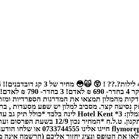
רומא ומלון 3* נהדר ממוקם במרכז רומא, כ- 27 דקות מהמלון תמצאו את המ
המלון או מרחק נסיעה קצר. מסביב למלון יש שפע מסעדו
בתשלום *לא כולל העברות *כל הדילים בכפו
מוגבל במחירים אלו. כל הזכויות שמורות לrepayless
htt להזמנה מהירה: מלאו את הטופס ונציג יחזור אליכם (הרשמה