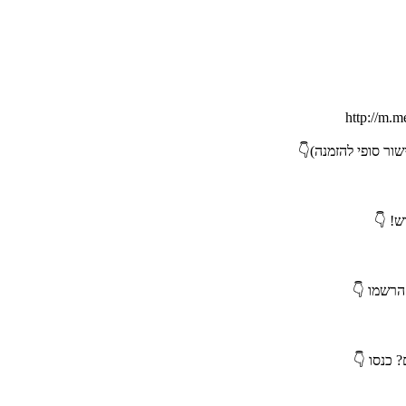
ור סופי להזמנה)👇
ש! 👇
 הרשמו 👇
 כנסו 👇