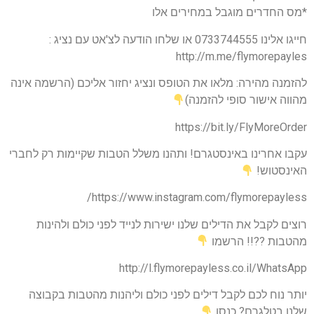
*מס החדרים מוגבל במחירים אלו
חייגו אלינו 0733744555 או שלחו הודעה לצ'אט עם נציג :
http://m.me/flymorepayles
להזמנה מהירה: מלאו את הטופס ונציג יחזור אליכם (הרשמה אינה
מהווה אישור סופי להזמנה)
https://bit.ly/FlyMoreOrder
עקבו אחרינו באינסטגרם! ותהנו משלל הטבות שקיימות רק לחברי
האינסטוש!
https://www.instagram.com/flymorepayless/
רוצים לקבל את הדילים שלנו ישירות לנייד לפני כולם ולהינות
מהטבות ??!! הרשמו
http://l.flymorepayless.co.il/WhatsApp
יותר נוח לכם לקבל דילים לפני כולם וליהנות מהטבות בקבוצה
שלנו בטלגרם? כנסו