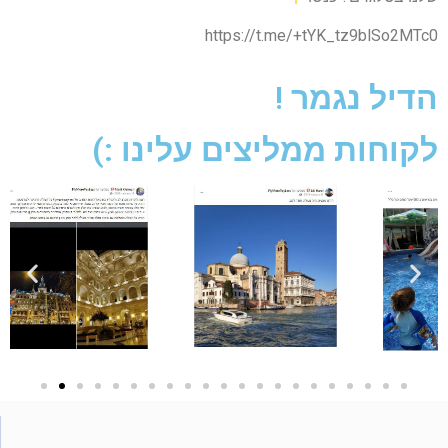
https://t.me/+tYK_tz9blSo2MTc0
הדיל נגמר !
לקוחות ממליצים עלינו :)