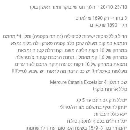
20/10-23/10 – הלוך חמישי בוקר וחזור ראשון בוקר
3 בחדר- רק 1690 ₪ לאדם
זוג – 1890 ₪ לאדם
הדיל כולל טיסות ישירות לסיציליה (נחיתה בקטניה) ומלון 4* מהמם
הנמצא במיקום מעולה שוכן בלב קטניה פארק וילה בליני נמצא
במרחק של 10 דקות הליכה משם. וקתדרלת קטניה נמצאת
במרחק של 1.6 קמ מהמלון. תחנת הרכבת קטניה צ'נטראלה
נמצאת במרחק של 10 דקות נסיעה ותיקח אתכם לעוד ערים
מעלפות באיטליה!! יש ככ הרבה מה לראות ויש שבוע לטייל!!!!
שם המלון: 4 Mercure Catania Excelsior
כולל ארוחת בוקר!
*כולל תיק גב חינם עד 5 קג
*ניתן להוסיף בתשלום מזוודה/טרולי
*לא כולל העברות
*כל הדילים בכפוף לתקנון. ט.ל.ח
*המחיר נכון ל- 15/9 בשעת הפרסום ועתיד להשתנות.