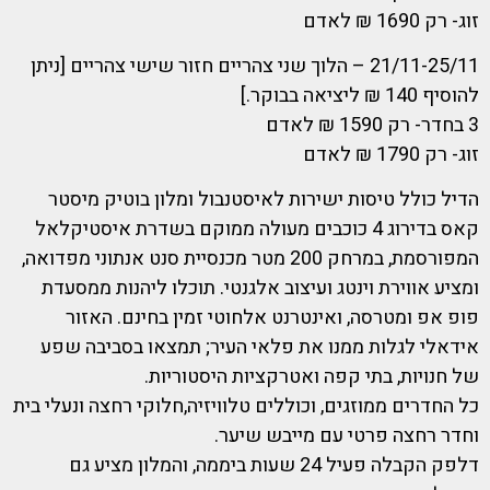
זוג- רק 1690 ₪ לאדם
21/11-25/11 – הלוך שני צהריים חזור שישי צהריים [ניתן
להוסיף 140 ₪ ליציאה בבוקר.]
3 בחדר- רק 1590 ₪ לאדם
זוג- רק 1790 ₪ לאדם
הדיל כולל טיסות ישירות לאיסטנבול ומלון בוטיק מיסטר
קאס בדירוג 4 כוכבים מעולה ממוקם בשדרת איסטיקלאל
המפורסמת, במרחק 200 מטר מכנסיית סנט אנתוני מפדואה,
ומציע אווירת וינטג ועיצוב אלגנטי. תוכלו ליהנות ממסעדת
פופ אפ ומטרסה, ואינטרנט אלחוטי זמין בחינם. האזור
אידאלי לגלות ממנו את פלאי העיר; תמצאו בסביבה שפע
של חנויות, בתי קפה ואטרקציות היסטוריות.
כל החדרים ממוזגים, וכוללים טלוויזיה,חלוקי רחצה ונעלי בית
וחדר רחצה פרטי עם מייבש שיער.
דלפק הקבלה פעיל 24 שעות ביממה, והמלון מציע גם