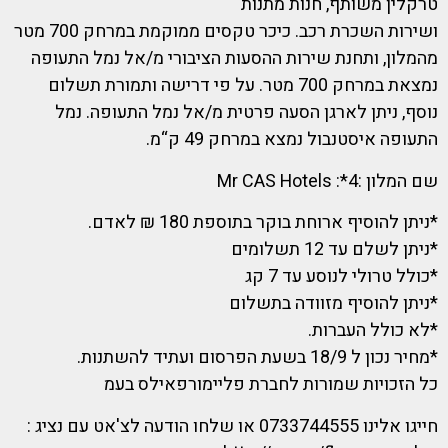
טרקלין משותף, חנות מתנות
ושירות השכרת רכב. כיכר טקסים ממוקמת במרחק 700 מטר
מהמלון, ותחנת שירות ההסעות הציבורי מ/אל נמל התעופה
נמצאת במרחק 700 מטר. על פי דרישה ותמורת תשלום
נוסף, ניתן לארגן הסעה פרטית מ/אל נמל התעופה. נמל
התעופה איסטנבול נמצא במרחק 49 ק“מ.
שם המלון :4*: Mr CAS Hotels
*ניתן להוסיף ארוחת בוקר בתוספת 180 ₪ לאדם.
*ניתן לשלם עד 12 תשלומים
*כולל טרולי לנוסע עד 7 קג
*ניתן להוסיף מזוודה בתשלום
*לא כולל העברות.
*מחיר נכון ל 18/9 בשעת הפרסום ועתיד להשתנות.
כל הזכויות שמורות לחברת פליימורפאילס בעמ
חייגו אלינו 0733744555 או שלחו הודעה לצ'אט עם נציג :