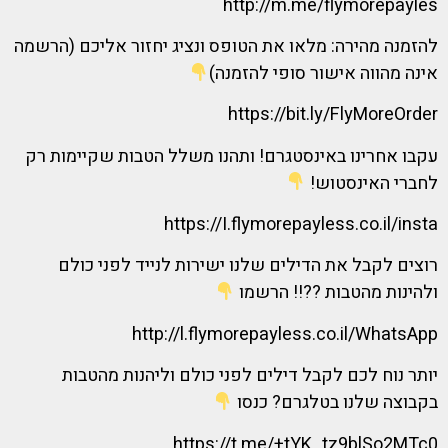
http://m.me/flymorepayles
להזמנה מהירה: מלאו את הטופס ונציג יחזור אליכם (הרשמה
אינה מהווה אישור סופי להזמנה)
https://bit.ly/FlyMoreOrder
עקבו אחרינו באינסטגרם! ותהנו משלל הטבות שקיימות רק
לחברי האינסטוש!
https://I.flymorepayless.co.il/insta
רוצים לקבל את הדילים שלנו ישירות לנייד לפני כולם
ולהינות מהטבות ??!! הרשמו
http://l.flymorepayless.co.il/WhatsApp
יותר נוח לכם לקבל דילים לפני כולם וליהנות מהטבות
בקבוצה שלנו בטלגרם? כנסו
https://t.me/+tYK_tz9blSo2MTc0