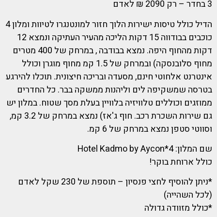
3 בחדר – רק 2090 ₪ לאדם
הדיל כולל טיסות ישירות הלוך חזור למונטנגרו לטיוות ומלון 4
כוכבים בבודווה 15 דקות הליכה מהעיר העתיקה ונמצא 12
דקות מהחוף היפה. נמצא בבודבה , במרחק של 400 מטרים
מחוף סלובנסקה) ובמרחק של 1.5 קמ מחוף מוגרן וכולל
אינטרנט אלחוטי חינם, מסעדה ובריכה חיצונית. תוכלו להירגע
בטרסה שמשקיפה לים וליהנות ממשקה בבר. כל החדרים
ממוזגים וכוללים טלוויזיה בלוויין בעלת מסך שטוח. במלון יש
גם שירות השכרת רכב. חוף ג'אז) נמצא במרחק של 3.2 קמ,
וסווטי סטפן נמצא במרחק של 6 קמ.
שם המלון: 4*Hotel Kadmo by Aycon
כולל ארוחת בוקר!
*ניתן להוסיף לחצי פנסיון – תוספת של 230 שקל לאדם
(לכל השהייה)
*כולל מזוודה גדולה