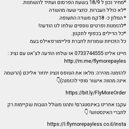
*מחיר נכון ל 18/9 בשעת הפרסום ועתיד להשתנות.
*לא כולל העברות. כחצי שעה מהשדה
* המלון כ- 18קמ משדה התעופה.
*להזמנות ופרטים נוספים שלחו לנו הודעה!
*כל הדילים בכפוף לתקנון.
כל הזכויות שמורות לחברת פליימורפאילס בעמ
חייגו אלינו 0733744555 או שלחו הודעה לצ'אט עם נציג :
http://m.me/flymorepayles
להזמנה מהירה: מלאו את הטופס ונציג יחזור אליכם (הרשמה
אינה מהווה אישור סופי להזמנה)👇
https://bit.ly/FlyMoreOrder
עקבו אחרינו באינסטגרם! ותהנו משלל הטבות שקיימות רק
לחברי האינסטוש! 👇
https://I.flymorepayless.co.il/insta