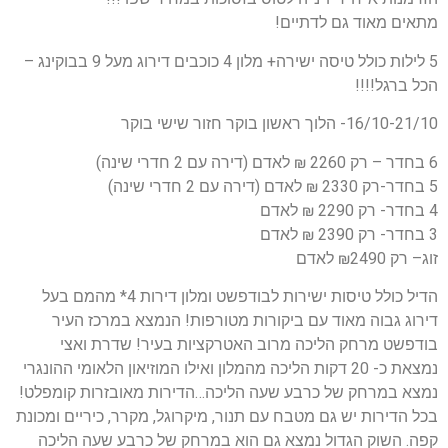
מתאים מאוד גם לדתיים!
5 לילות כולל טיסה ישירה+ מלון 4 כוכבים דירוג מעל 9 בבוקינג –
הכל ברגל!!!!
16/10-21/10- הלוך ראשון בוקר חזור שישי בוקר
6 בחדר – רק 2260 ₪ לאדם (דירה עם 2 חדרי שינה)
5 בחדר-רק 2330 ₪ לאדם (דירה עם 2 חדרי שינה)
4 בחדר- רק 2290 ₪ לאדם
3 בחדר- רק 2390 ₪ לאדם
זוג– רק ₪2490 לאדם
הדיל כולל טיסות ישירות לבודפשט ומלון דירות 4* מהמם בעל
דירוג גבוה מאוד עם ביקורות מטורפות! הנמצא במרכז העיר
בודפשט מרחק הליכה מרוב האטרקציות בעיר! שדרת ואצי
נמצאת כ- 20 דקות הליכה מהמלון ואילו המוזיאון הלאומי ההונגרי
נמצא במרחק של כרבע שעה הליכה…הדירות מאובזרות קומפלט!
בכל הדירות יש גם מטבח עם תנור, מיקרוגל, מקרר, כיריים ומכונת
קפה. השוק הגדול נמצא גם הוא במרחק של כרבע שעה הליכה