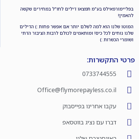
בפליימורפאילס בע"מ תמצאו דילים לחו"ל במחירים שקשה
להאמין!
המוטו שלנו הוא למה לשלם יותר אם אפשר פחות :) הדילים
שלנו נוחים לכל כיס! ומותאמים לכולם לרבות הציבור הדתי
ושומרי הכשרות :)
פרטי התקשרות:
0733744555
Office@flymorepayless.co.il
עקבו אחרינו בפייסבוק
דברו עם נציג בווטסאפ
האינסטגרם שלנו