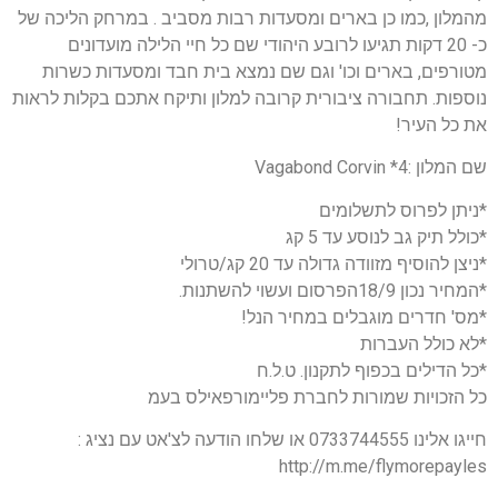
מהמלון ,כמו כן בארים ומסעדות רבות מסביב . במרחק הליכה של
כ- 20 דקות תגיעו לרובע היהודי שם כל חיי הלילה מועדונים
מטורפים, בארים וכו' וגם שם נמצא בית חבד ומסעדות כשרות
נוספות. תחבורה ציבורית קרובה למלון ותיקח אתכם בקלות לראות
את כל העיר!
שם המלון :4* Vagabond Corvin
*ניתן לפרוס לתשלומים
*כולל תיק גב לנוסע עד 5 קג
*ניצן להוסיף מזוודה גדולה עד 20 קג/טרולי
*המחיר נכון 18/9הפרסום ועשוי להשתנות.
*מס' חדרים מוגבלים במחיר הנל!
*לא כולל העברות
*כל הדילים בכפוף לתקנון. ט.ל.ח
כל הזכויות שמורות לחברת פליימורפאילס בעמ
חייגו אלינו 0733744555 או שלחו הודעה לצ'אט עם נציג :
http://m.me/flymorepayles