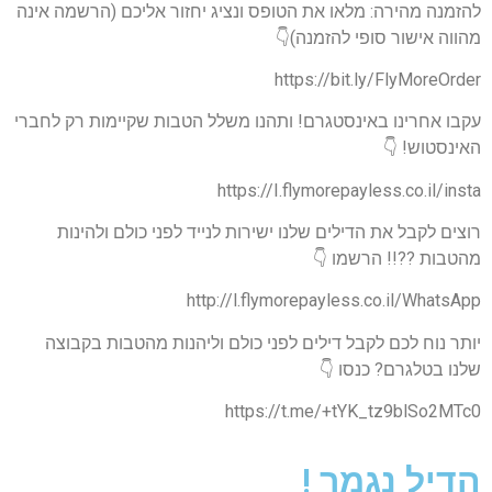
להזמנה מהירה: מלאו את הטופס ונציג יחזור אליכם (הרשמה אינה
מהווה אישור סופי להזמנה)👇
https://bit.ly/FlyMoreOrder
עקבו אחרינו באינסטגרם! ותהנו משלל הטבות שקיימות רק לחברי
האינסטוש! 👇
https://I.flymorepayless.co.il/insta
רוצים לקבל את הדילים שלנו ישירות לנייד לפני כולם ולהינות
מהטבות ??!! הרשמו 👇
http://l.flymorepayless.co.il/WhatsApp
יותר נוח לכם לקבל דילים לפני כולם וליהנות מהטבות בקבוצה
שלנו בטלגרם? כנסו 👇
https://t.me/+tYK_tz9blSo2MTc0
הדיל נגמר !