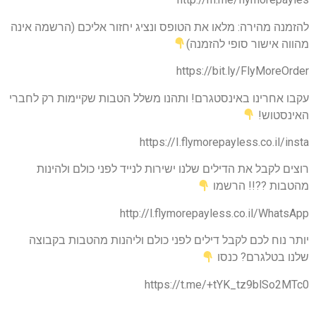
להזמנה מהירה: מלאו את הטופס ונציג יחזור אליכם (הרשמה אינה
מהווה אישור סופי להזמנה)
https://bit.ly/FlyMoreOrder
עקבו אחרינו באינסטגרם! ותהנו משלל הטבות שקיימות רק לחברי
האינסטוש!
https://I.flymorepayless.co.il/insta
רוצים לקבל את הדילים שלנו ישירות לנייד לפני כולם ולהינות
מהטבות ??!! הרשמו
http://l.flymorepayless.co.il/WhatsApp
יותר נוח לכם לקבל דילים לפני כולם וליהנות מהטבות בקבוצה
שלנו בטלגרם? כנסו
https://t.me/+tYK_tz9blSo2MTc0