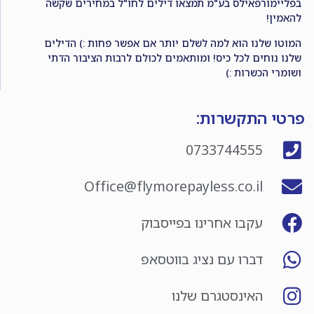
בפליימורפאילס בע"מ תמצאו דילים לחו"ל במחירים שקשה
להאמין!
המוטו שלנו הוא למה לשלם יותר אם אפשר פחות :) הדילים
שלנו נוחים לכל כיס! ומותאמים לכולם לרבות הציבור הדתי
ושומרי הכשרות :)
פרטי התקשרות:
0733744555
Office@flymorepayless.co.il
עקבו אחרינו בפייסבוק
דברו עם נציג בווטסאפ
האינסטגרם שלנו