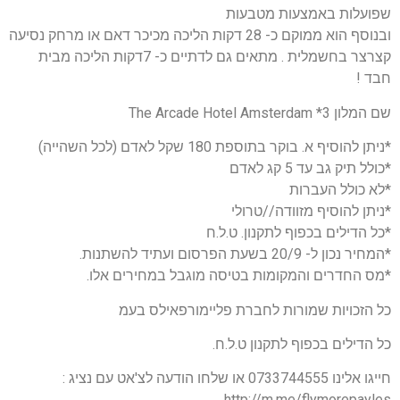
שפועלות באמצעות מטבעות
ובנוסף הוא ממוקם כ- 28 דקות הליכה מכיכר דאם או מרחק נסיעה
קצרצר בחשמלית . מתאים גם לדתיים כ- 7דקות הליכה מבית
חבד !
שם המלון 3* The Arcade Hotel Amsterdam
*ניתן להוסיף א. בוקר בתוספת 180 שקל לאדם (לכל השהייה)
*כולל תיק גב עד 5 קג לאדם
*לא כולל העברות
*ניתן להוסיף מזוודה//טרולי
*כל הדילים בכפוף לתקנון. ט.ל.ח
*המחיר נכון ל- 20/9 בשעת הפרסום ועתיד להשתנות.
*מס החדרים והמקומות בטיסה מוגבל במחירים אלו.
כל הזכויות שמורות לחברת פליימורפאילס בעמ
כל הדילים בכפוף לתקנון ט.ל.ח.
חייגו אלינו 0733744555 או שלחו הודעה לצ'אט עם נציג :
http://m.me/flymorepayles