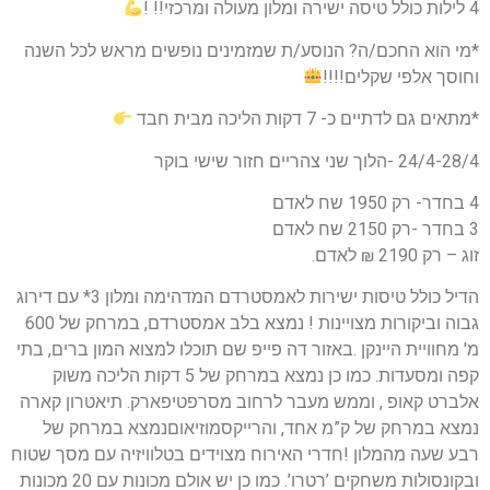
4 לילות כולל טיסה ישירה ומלון מעולה ומרכזי!! !
*מי הוא החכם/ה? הנוסע/ת שמזמינים נופשים מראש לכל השנה
וחוסך אלפי שקלים!!!!
*מתאים גם לדתיים כ- 7 דקות הליכה מבית חבד
24/4-28/4 -הלוך שני צהריים חזור שישי בוקר
4 בחדר- רק 1950 שח לאדם
3 בחדר -רק 2150 שח לאדם
זוג – רק 2190 ₪ לאדם.
הדיל כולל טיסות ישירות לאמסטרדם המדהימה ומלון 3* עם דירוג
גבוה וביקורות מצויינות ! נמצא בלב אמסטרדם, במרחק של 600
מ' מחוויית היינקן .באזור דה פייפ שם תוכלו למצוא המון ברים, בתי
קפה ומסעדות. כמו כן נמצא במרחק של 5 דקות הליכה משוק
אלברט קאופ , וממש מעבר לרחוב מסרפטיפארק. תיאטרון קארה
נמצא במרחק של ק”מ אחד, והרייקסמוזיאוםנמצא במרחק של
רבע שעה מהמלון !חדרי האירוח מצוידים בטלוויזיה עם מסך שטוח
ובקונסולות משחקים ’רטרו’. כמו כן יש אולם מכונות עם 20 מכונות