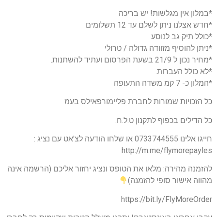
*במלון אין מגלשות! יש בריכה
*חדש אצלנו ניתן לשלם עד 12 תשלומים
*כולל תיק גב לנוסע
*ניתן להוסיף מזוודה גדולה / טרולי
*מחיר נכון ל 21/9 בשעת הפרסום ועתיד להשתנות.
*לא כולל העברות.
*המלון כ- 7 קמ משדה התעופה
כל הזכויות שמורות לחברת פליימורפאילס בעמ
כל הדילים בכפוף לתקנון ט.ל.ח.
חייגו אלינו 0733744555 או שלחו הודעה לצ'אט עם נציג :
http://m.me/flymorepayles
להזמנה מהירה: מלאו את הטופס ונציג יחזור אליכם (הרשמה אינה
מהווה אישור סופי להזמנה)
https://bit.ly/FlyMoreOrder