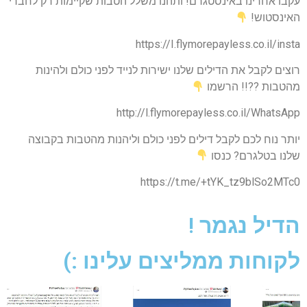
עקבו אחרינו באינסטגרם! ותהנו משלל הטבות שקיימות רק לחברי
האינסטוש!
https://I.flymorepayless.co.il/insta
רוצים לקבל את הדילים שלנו ישירות לנייד לפני כולם ולהינות
מהטבות ??!! הרשמו
http://l.flymorepayless.co.il/WhatsApp
יותר נוח לכם לקבל דילים לפני כולם וליהנות מהטבות בקבוצה
שלנו בטלגרם? כנסו
https://t.me/+tYK_tz9blSo2MTc0
הדיל נגמר !
לקוחות ממליצים עלינו :)