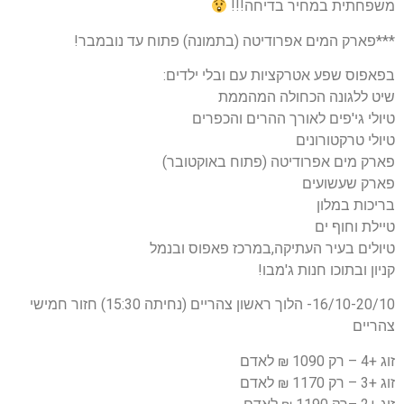
משפחתית במחיר בדיחה!!!
***פארק המים אפרודיטה (בתמונה) פתוח עד נובמבר!
בפאפוס שפע אטרקציות עם ובלי ילדים:
שיט ללגונה הכחולה המהממת
טיולי גי'פים לאורך ההרים והכפרים
טיולי טרקטורונים
פארק מים אפרודיטה (פתוח באוקטובר)
פארק שעשועים
בריכות במלון
טיילת וחוף ים
טיולים בעיר העתיקה,במרכז פאפוס ובנמל
קניון ובתוכו חנות ג'מבו!
16/10-20/10- הלוך ראשון צהריים (נחיתה 15:30) חזור חמישי
צהריים
זוג +4 – רק 1090 ₪ לאדם
זוג +3 – רק 1170 ₪ לאדם