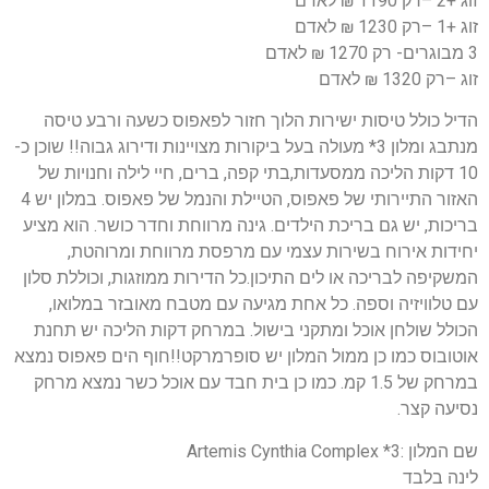
זוג +2 –רק 1190 ₪ לאדם
זוג +1 –רק 1230 ₪ לאדם
3 מבוגרים- רק 1270 ₪ לאדם
זוג –רק 1320 ₪ לאדם
הדיל כולל טיסות ישירות הלוך חזור לפאפוס כשעה ורבע טיסה
מנתבג ומלון 3* מעולה בעל ביקורות מצויינות ודירוג גבוה!! שוכן כ-
10 דקות הליכה ממסעדות,בתי קפה, ברים, חיי לילה וחנויות של
האזור התיירותי של פאפוס, הטיילת והנמל של פאפוס. במלון יש 4
בריכות, יש גם בריכת הילדים. גינה מרווחת וחדר כושר. הוא מציע
יחידות אירוח בשירות עצמי עם מרפסת מרווחת ומרוהטת,
המשקיפה לבריכה או לים התיכון.כל הדירות ממוזגות, וכוללת סלון
עם טלוויזיה וספה. כל אחת מגיעה עם מטבח מאובזר במלואו,
הכולל שולחן אוכל ומתקני בישול. במרחק דקות הליכה יש תחנת
אוטובוס כמו כן ממול המלון יש סופרמרקט!!חוף הים פאפוס נמצא
במרחק של 1.5 קמ. כמו כן בית חבד עם אוכל כשר נמצא מרחק
נסיעה קצר.
שם המלון :3* Artemis Cynthia Complex
לינה בלבד