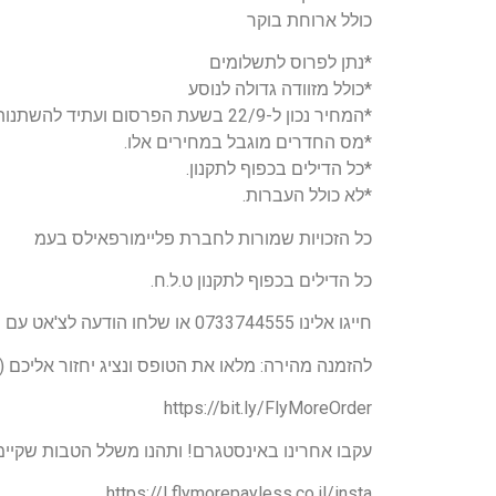
כולל ארוחת בוקר
*נתן לפרוס לתשלומים
*כולל מזוודה גדולה לנוסע
*המחיר נכון ל-22/9 בשעת הפרסום ועתיד להשתנות.
*מס החדרים מוגבל במחירים אלו.
*כל הדילים בכפוף לתקנון.
*לא כולל העברות.
כל הזכויות שמורות לחברת פליימורפאילס בעמ
כל הדילים בכפוף לתקנון ט.ל.ח.
חייגו אלינו 0733744555 או שלחו הודעה לצ'אט עם נציג : http://m.me/flymorepayles
להזמנה מהירה: מלאו את הטופס ונציג יחזור אליכם 
https://bit.ly/FlyMoreOrder
עקבו אחרינו באינסטגרם! ותהנו משלל הטבות שקיי
https://I.flymorepayless.co.il/insta