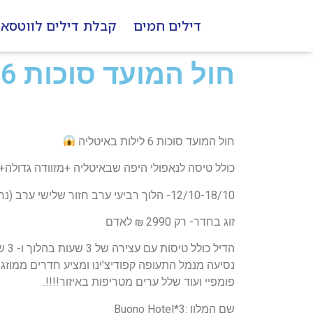
דילים חמים
קבלת דילים לווטסא
חול המועד סוכות 6 לילות באיטליה
חול המועד סוכות 6 לילות באיטליה
כולל טיסה לנאפולי היפה שבאיטליה +מזוודה גדולה+
12/10-18/10- הלוך רביעי ערב חזור שלישי ערב (נחיתה למחרת בבוקר ב- 19/10 בנתבג)
זוג בחדר- רק 2990 ₪ לאדם
נסיעה מנמל התעופה קפודיצ'ינו ומציע חדרים ממוזג
פומפיי ועוד שלל ערים מטריפות באיזור!!!!.
שם המלון :3*Buono Hotel