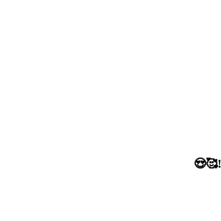
!🥰😍