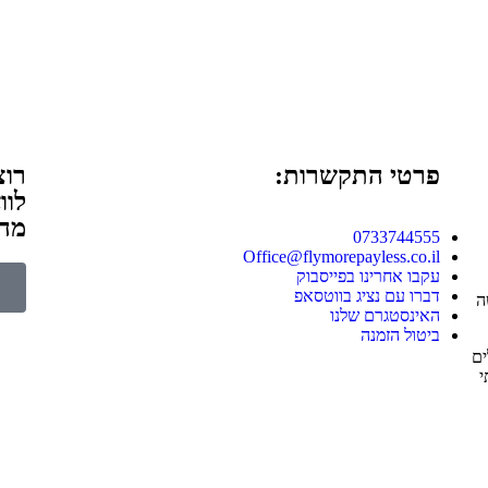
פרטי התקשרות:
רוצ
לוו
מהט
0733744555
Office@flymorepayless.co.il
עקבו אחרינו בפייסבוק
דברו עם נציג בווטסאפ
ה
האינסטגרם שלנו
ביטול הזמנה
ים
י