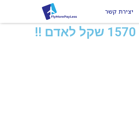
יצירת קשר
אמסטרדם בנובמבר בבלאק פריייד!!! החל מ- 1570 שקל לאדם !!