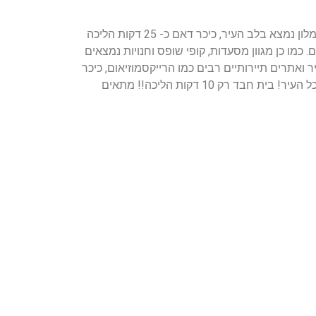
הדיל כולל טיסות ישירות לאמסטרדם ומלון 3* מומלץ ומודרני בעל דירוג גבוה! הנמצא במיקום מנצח במרכז אמסטרדם! המלון נמצא בלב העיר, כיכר דאם כ- 25 דקות הליכה
מו כן מגוון מסעדות, קופי שופס וחנויות נמצאים
עה נסיעה מהמלון לכל חובבי הקזינו !! נמצא כ- 900 מ' מהמלון. מרכז העיר ואתרים תיירותיים רבים כמו הרייקסמוזיאום, כיכר
ליידסה ותחנת הרכבת המרכזית נגישים בקלות מתחנת הטראם הנמצאת ממש ליד המלון ותיקח אתכם בקלות לראות את כל העיר! בית חבד רק 10 דקות הליכה!! מתאים