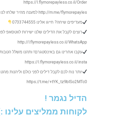
https://I.flymorepayless.co.il/Order
http://m.me/flymorepayles למענה מהיר שלחו לנו הודעה במס'נג'ר
מעדיפים שיחה? חייגו אלינו 0733744555
רוצים לקבל את הדילים שלנו ישירות לווטסאפ לפנ
http://l.flymorepayless.co.il/WhatsApp
עקבו אחרינו גם באינסטגרם! ותהנו משלל הטבות
https://I.flymorepayless.co.il/insta
יותר נוח לכם לקבל דילים לפני כולם וליהנות מה
https://t.me/+tYK_tz9blSo2MTc0
הדיל נגמר !
לקוחות ממליצים עלינו :)