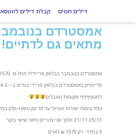
דילים חמים
קבלת דילים לווטסא
מתאים גם לדתיים!
אמסטרדם בנובמבר בבלאק פריייד!!! החל מ- 1570 שקל לאדם !! מתאים גם לדתיים!
פריימרק באמסטרדם בבלאק פריידי בגדים ב- -4-2 יורו מפחידדדדד מטורףףף!!!
לחטוףףףף מקומות מוגבלים
כולל טיסות ישירות +טרולי עד 10 קק נוסע+ מלון במיקום נהדר! מתאים לדתיים רק 10 דקות הליכה מבית חבד!!!✌
21/11-25/11-הלוך שני צהריים וחזור שישי בוקר
3 בחדר- רק 1570 ₪ לאדם