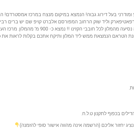
רפאטיפארק וליד שוק הרחוב המפורסם אלברט קויפ שם יש ברים רבים. כ
באזור המלון, ההייניקן אקספיריינס יש קזינו רבע ש
ילים בכפוף לתקנון ט.ל.ח.
יג יחזור אליכם (הרשמה אינה מהווה אישור סופי להזמנה)