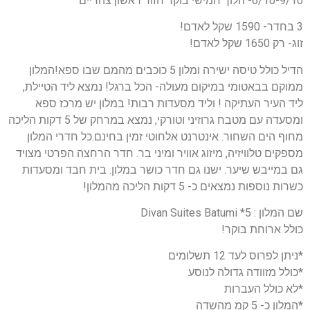
6/10-9/10- הלוך חמישי בוקר חזור ראשון צהריים
3 בחדר- 1590 שקל לאדם!
זוג- רק 1650 שקל לאדם!
הדיל כולל טיסה ישירה ומלון 5 כוכבים מהמם שבו ספא!המלון
ממוקם בבאטומי במיקום מעולה- הכל ברגל! נמצא ליד הטיילת,
ליד העיר העתיקה ! וליד מסעדות רבות! במלון יש מרכז ספא
ומסעדה עם מטבח גרוזיני וטורקי, נמצא במרחק של 5 דקות הליכה
מחוף הים השחור. אינטרנט אלחוטי זמין בחינם.כל חדרי המלון
מספקים טלוויזיה, מיזוג אוויר ומיני בר. חדר הרחצה הפרטי מצויד
גם במייבש שיער. ישנו גם חדר כושר במלון. בית חבד ומסעדות
כשרות נוספות נמצאים כ- 5 דקות הליכה מהמלון!
שם המלון : 5* Divan Suites Batumi
כולל ארוחת בוקר!
*ניתן לפרוס לעד 12 תשלומים
*כולל מזוודה גדולה לנוסע
*לא כולל העברות
*המלון כ- 5 קמ מהשדה