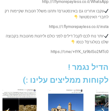
http://l.flymorepayless.co.il/WhatsApp
עקבו אחרינו גם באינסטגרם! ותהנו משלל הטבות שקיימות רק
לחברי האינסטוש!
https://I.flymorepayless.co.il/insta
יותר נוח לכם לקבל דילים לפני כולם וליהנות מהטבות בקבוצה
שלנו בטלגרם? כנסו
https://t.me/+tYK_tz9blSo2MTc0
הדיל נגמר !
לקוחות ממליצים עלינו :)