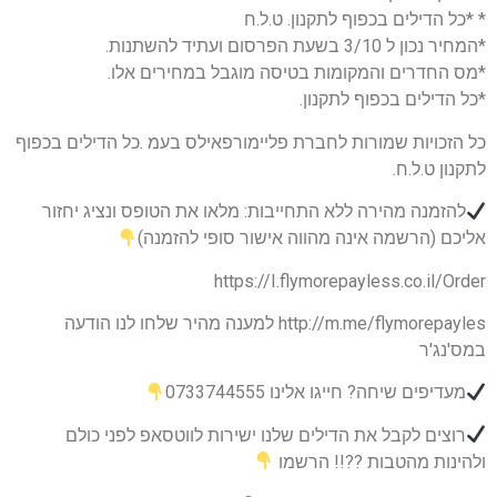
* *כל הדילים בכפוף לתקנון. ט.ל.ח
*המחיר נכון ל 3/10 בשעת הפרסום ועתיד להשתנות.
*מס החדרים והמקומות בטיסה מוגבל במחירים אלו.
*כל הדילים בכפוף לתקנון.
כל הזכויות שמורות לחברת פליימורפאילס בעמ .כל הדילים בכפוף
לתקנון ט.ל.ח.
להזמנה מהירה ללא התחייבות: מלאו את הטופס ונציג יחזור
אליכם (הרשמה אינה מהווה אישור סופי להזמנה)
https://I.flymorepayless.co.il/Order
http://m.me/flymorepayles למענה מהיר שלחו לנו הודעה
במס'נג'ר
מעדיפים שיחה? חייגו אלינו 0733744555
רוצים לקבל את הדילים שלנו ישירות לווטסאפ לפני כולם
ולהינות מהטבות ??!! הרשמו