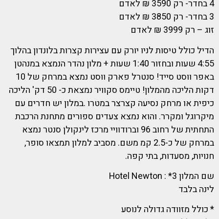
4 בחדר- רק 3590 ₪ לאדם
3 בחדר- רק 3850 ₪ לאדם
זוג – רק 3999 ₪ לאדם
הדיל כולל טיסות לניו יורק עם עצירות קצרות בלונדון בהלוך
4:55 שעות ובחזור 1:40 שעות + מלון נהדר הנמצא במנהטן
באפר ווסט סייד! סנטרל פארק ווסט נמצא במרחק של 10
דקות הליכה מהמלון! טיימס סקוויר נמצאת כ- 50 דק' הליכה
כיפית או מרחק נסיעה קצרצר במטרו .במלון יש חדרים עם
מיקרוגל ומקרר. והוא נמצא צעדים ספורים מתחנת הרכבת
התחתית של רחוב 96 וברודוויי מרכז לינקולן סנטר נמצא
במרחק של כ-2.5 קמ משם. מסביב למלון תמצאו סופר,
חנויות, מסעדות, בתי קפה.
שם המלון 3* : Hotel Newton
לינה בלבד
* כולל מזוודה גדולה לנוסע